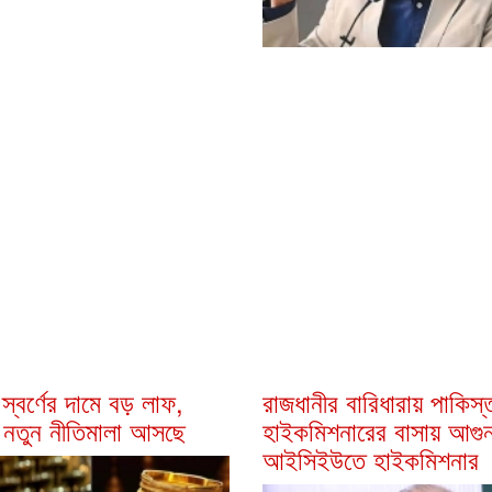
স্বর্ণের দামে বড় লাফ,
রাজধানীর বারিধারায় পাকিস্
 নতুন নীতিমালা আসছে
হাইকমিশনারের বাসায় আগুন
আইসিইউতে হাইকমিশনার