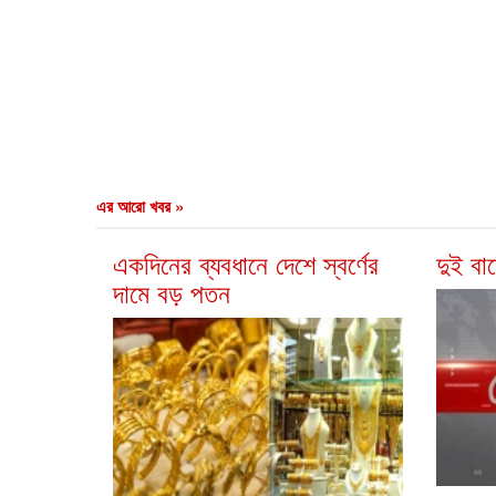
এর আরো খবর »
একদিনের ব্যবধানে দেশে স্বর্ণের
দুই বা
দামে বড় পতন