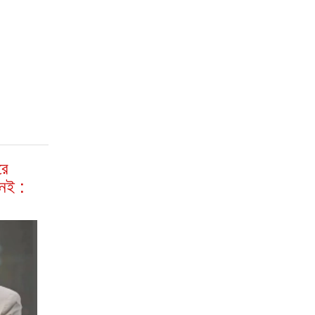
রে
েই :