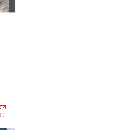
তান
 :