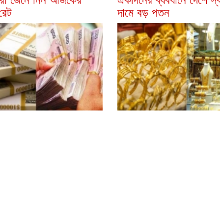
রেট
দামে বড় পতন