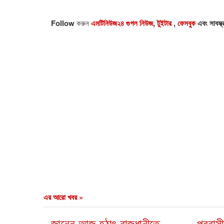
Follow
করুন
এমটিনিউজ২৪ গুগল নিউজ
,
টুইটার
,
ফেসবুক
এবং সাবস্ক
এর আরো খবর »
জানেন আজ হঠাৎ রাজধানীতে
প্রবা