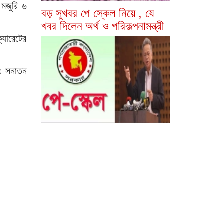
 মজুরি ৬
বড় সুখবর পে স্কেল নিয়ে , যে
খবর দিলেন অর্থ ও পরিকল্পনামন্ত্রী
্যারেটের
বং সনাতন