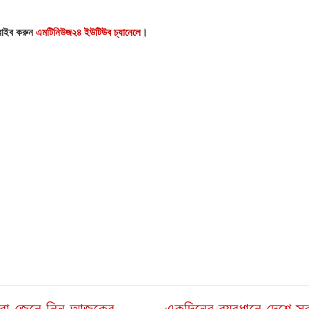
্রাইব করুন
এমটিনিউজ২৪ ইউটিউব চ্যানেলে
।
সীরা জেনে নিন আজকের
একদিনের ব্যবধানে দেশে স্বর