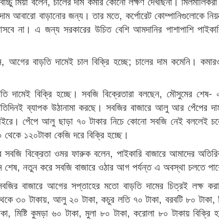
ারী বাচ্চু মিয়া বলেন, চালের দাম কমার কোনো লক্ষণ দেখছিনা। মিলমালিকরা
াম আবারো বাড়ানোর জন্য। তার মতে, কর্পোরেট কোম্পানিগুলোকে নিয়ন্
 আসবে না। এ জন্য সরকারের উচিত বেশি আমদানির পাশাপাশি পাইকারি
লেন, আগের বাড়তি দামেই চাল বিক্রি হচ্ছে; চালের দাম কমেনি। কম
 দামেই বিক্রি হচ্ছে। সবজি বিক্রেতারা বলছেন, মৌসুমের শেষ- 
রতিদিনই ব্যাপক উঠানামা করছে। সবজির বাজারে আলু আর পেঁপের দা
 বাইরে। পেঁপে আলু ছাড়া ৭০ টাকার নিচে কোনো সবজি নেই বললেই চ
০ থেকে ১২০টাকা কেজি দরে বিক্রি হচ্ছে।
ে সবজি বিক্রেতা ওমর ফারুক বলেন, পাইকারি বাজারে আমাদের অতিরি
 শেষ, নতুন করে সবজি বাজারে ওঠার আগ পর্যন্ত এ অবস্থা চলতে পা
ে সবজির বাজারে আগের সপ্তাহের মতো বাড়তি দামের চিত্রই লক্ষ কর
 থেকে ৩০ টাকায়, আলু ২০ টাকা, কচুর লতি ৭০ টাকা, বরবটি ৮০ টাকা,
কা, মিষ্টি কুমড়া ৬০ টাকা, মুলা ৮০ টাকা, করোলা ৮০ টাকায় বিক্রি 