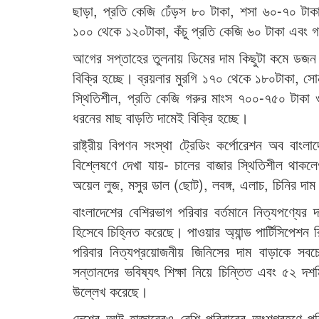
ছাড়া, প্রতি কেজি ঢেঁড়স ৮০ টাকা, শসা ৬০-৭০ টাকা,
১০০ থেকে ১২০টাকা, কঁচু প্রতি কেজি ৬০ টাকা এবং গ
আগের সপ্তাহের তুলনায় ডিমের দাম কিছুটা কমে ডজন
বিক্রি হচ্ছে। ব্রয়লার মুরগি ১৭০ থেকে ১৮০টাকা, সো
স্থিতিশীল, প্রতি কেজি গরুর মাংস ৭০০-৭৫০ টাকা
ধরনের মাছ বাড়তি দামেই বিক্রি হচ্ছে।
রাষ্ট্রীয় বিপণন সংস্থা ট্রেডিং কর্পোরেশন অব বাংলা
বিশ্লেষণে দেখা যায়- চালের বাজার স্থিতিশীল থা
অয়েল লুজ, মসুর ডাল (ছোট), লবঙ্গ, এলাচ, চিনির দাম
বাংলাদেশের বেশিরভাগ পরিবার বর্তমানে নিত্যপণ্যের 
হিসেবে চিহ্নিত করেছে। পাওয়ার অ্যান্ড পার্টিসিপেশ
পরিবার নিত্যপ্রয়োজনীয় জিনিসের দাম বাড়াকে স
সন্তানদের ভবিষ্যৎ শিক্ষা নিয়ে চিন্তিত এবং ৫২ দশম
উল্লেখ করেছে।
দেশের আট হাজারেরও বেশি পরিবারের অংশগ্রহণে পরি