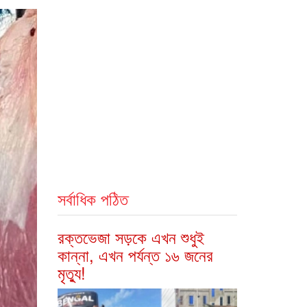
সর্বাধিক পঠিত
রক্তভেজা সড়কে এখন শুধুই
কান্না, এখন পর্যন্ত ১৬ জনের
মৃত্যু!