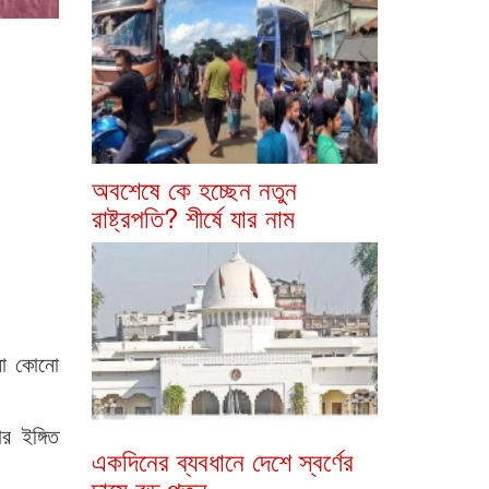
অবশেষে কে হচ্ছেন নতুন
রাষ্ট্রপতি? শীর্ষে যার নাম
খনো কোনো
 ইঙ্গিত
একদিনের ব্যবধানে দেশে স্বর্ণের
দামে বড় পতন