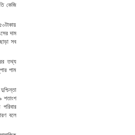
রতি কেজি
১৫০টাকায়
ংসের দাম
ছাড়া সব
রের তথ্য
পার পাম
শ্চিন্তা
৫৯ শতাংশ
 পরিবার
কারণ বলে
 সামাজিক