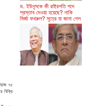
ড. ইউনূসকে কী রাষ্ট্রপতি পদে
প্রস্তাব দেওয়া হয়েছে? নাকি
মির্জা ফখরুল? সূত্রে যা জানা গেল
েঁয়াজ ৭৫
ে বিক্রি