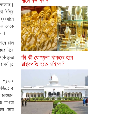
ত কমেছে।
া বিক্রি
ব্যবধানে
৩০০ থেকে
সেন।
ভাবে চাল
্দর দিয়ে
কী কী যোগ্যতা থাকতে হবে
্থলবন্দর
রাষ্ট্রপতি হতে চাইলে?
 পর্যন্ত
ো প্রভাব
কেজিতে ৫
 কারওয়ান
াজ পাওয়া
ের চেয়ে