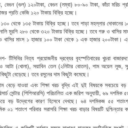
 বেগুন (গুল) ১২০টাকা, বেগুন (লম্বা) ৮০-৯০ টাকা, কাঁচা মরিচ প্
াজর প্রতি কেজি ১২০ টাকায় বিক্রি হচ্ছে।
 ১৩০ থেকে ১৩৫ টাকায় বিক্রি হচ্ছে। তবে পাড়া মহল্লার দোকানের 
নালি মুরগি ২৮০ থেকে ৩২০ টাকায় বিক্রি হচ্ছে। তবে গরু ও খাসির মা
 ও খাসির মাংস ১ হাজার ১০০ টাকা থেকে ১ এক হাজার ২০০টাকা। এ
দেশ- টিসিবির নিত্য প্রয়োজনীয় দ্রব্যের বৃহস্পতিবারের খুচরা বাজারদ
কলেও আটা (খোলা), সয়াবিন তেল (২লিটার বোতল), পাম অয়েল লুজ, সু
 কিছুটা বেড়েছে। তবে রসুনের দাম কিছুটা কমেছে।
দাম বেড়ে যাওয়া এবং শিক্ষা খরচ বৃদ্ধি এই দুই বিষয়কে সবচেয়ে বড় দু
ন রিসার্চ সেন্টার (পিপিআরসি) পরিচালিত এক জরিপ অনুযায়ী, ৬৯ দশমিক 
বচেয়ে বড় উদ্বেগের কারণ হিসেবে দেখছে। ৬৪ দশমিকজ ৫৫ শতাংশ
িক ০১ শতাংশ পরিবার সরাসরি শিক্ষা খরচ বাড়ার বিষয়টি দুশ্চিন্তার 
চালিত এ জরিপটি বর্তমান সময়ে সাধারণ মানুষের অর্থনৈতিক সংকট,