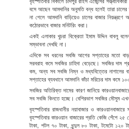
বৃহস্পতিবার বিকালে চাঁদপুর রাইস এজেন্সির সত্ত্বাধিক
বসে আছেন আমদানির অনুমতি বন্ধ হলেই তারা চালের দ
না গেলে আমদানি বাড়িয়েও চালের বাজার নিয়ন্ত্রণে
কঠোরভাবে বাজার মনিটরিং করা।
একই এলাকার খুচরা বিক্রেতা ইমাম উদ্দিন বাবলু ব
সম্ভাবনা দেখছি না।
এদিকে সব ধরনের সবজি আগের সপ্তাহের মতো বাড়তি
সরবরাহ কমে সবজির চাহিদা বেড়েছে। সবজির দাম প্
কম, অন্য সব সবজি নিম্ন ও মধ্যবিত্তের নাগালের
সপ্তাহের ব্যবধানে আমদানি কাঁচা মরিচের দাম কমে ১০
সবজির অতিরিক্ত দামের কারণ জানিয়ে কারওয়ানবাজার
সব সবজি কিনতে হচ্ছে। বেশিরভাগ সবজির মৌসুম এখন
বৃহস্পতিবার রাজধানীর নয়াবাজার ও কারওয়ানবাজার
বৃহস্পতিবার কারওয়ান বাজারের প্রতি কেজি পেঁপে ২৫
টাকা, পটল ৭০ টাকা, ধুন্দুল ৮০ টাকা, টমেটো ১২০ টা