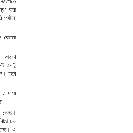
 উঁৎপেতে
ত্রণ করা
 পর্যায়ে
ারও কোনো
এ কারণে
মই একটু
লে। তবে
ক্ত দামে
রে।
া গেছে।
 ঝিঙা ৮০
হচ্ছে। এ