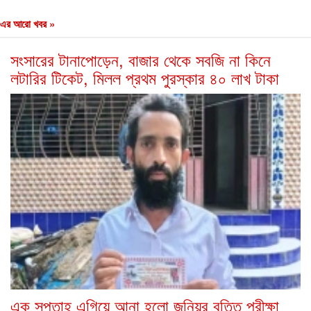
এর আরো খবর »
সংসারের টানাপোড়েন, বাজার থেকে সবজি না কিনে
লটারির টিকেট, মিলল প্রথম পুরস্কার ৪০ লাখ টাকা
এক সপ্তাহ এগিয়ে আনা হলো জুনিয়র বৃত্তি পরীক্ষা