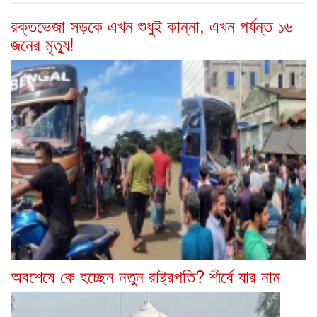
রক্তভেজা সড়কে এখন শুধুই কান্না, এখন পর্যন্ত ১৬
জনের মৃত্যু!
অবশেষে কে হচ্ছেন নতুন রাষ্ট্রপতি? শীর্ষে যার নাম