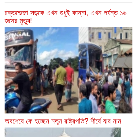
রক্তভেজা সড়কে এখন শুধুই কান্না, এখন পর্যন্ত ১৬
জনের মৃত্যু!
অবশেষে কে হচ্ছেন নতুন রাষ্ট্রপতি? শীর্ষে যার নাম