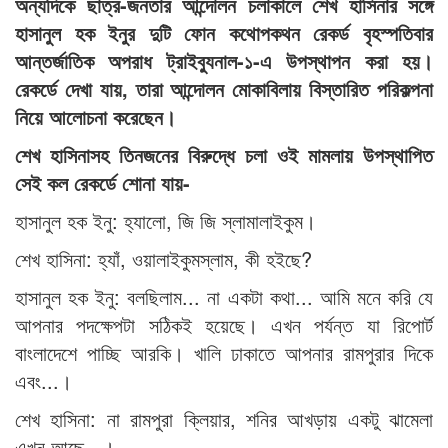
অন্যদিকে ছাত্র-জনতার আন্দোলন চলাকালে শেখ হাসিনার সঙ্গে
হাসানুল হক ইনুর দুটি ফোন কথোপকথন রেকর্ড বৃহস্পতিবার
আন্তর্জাতিক অপরাধ ট্রাইব্যুনাল-১-এ উপস্থাপন করা হয়।
রেকর্ডে দেখা যায়, তারা আন্দোলন মোকাবিলায় বিস্তারিত পরিকল্পনা
নিয়ে আলোচনা করেছেন।
শেখ হাসিনাসহ তিনজনের বিরুদ্ধে চলা ওই মামলায় উপস্থাপিত
সেই কল রেকর্ডে শোনা যায়-
হাসানুল হক ইনু: হ্যালো, জি জি স্লামালাইকুম।
শেখ হাসিনা: হ্যাঁ, ওয়ালাইকুমস্লাম, কী হইছে?
হাসানুল হক ইনু: বলছিলাম... না একটা কথা... আমি মনে করি যে
আপনার পদক্ষেপটা সঠিকই হয়েছে। এখন পর্যন্ত যা রিপোর্ট
বাংলাদেশে পাচ্ছি আরকি। খালি ঢাকাতে আপনার রামপুরার দিকে
এবং...।
শেখ হাসিনা: না রামপুরা ক্লিয়ার, শনির আখড়ায় একটু ঝামেলা
এখন আছে...।