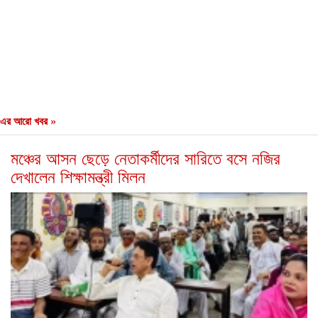
এর আরো খবর »
মঞ্চের আসন ছেড়ে নেতাকর্মীদের সারিতে বসে নজির
দেখালেন শিক্ষামন্ত্রী মিলন