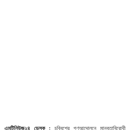
এমটিনিউজ২৪ ডেস্ক :
চব্বিশের গণআন্দোলনে মানবতাবিরোধী