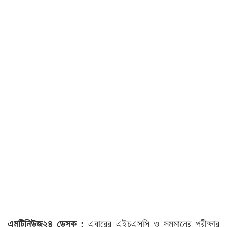
এমটিনিউজ২৪ ডেস্ক :
এবারের এইচএসসি ও সমমানের পরীক্ষার