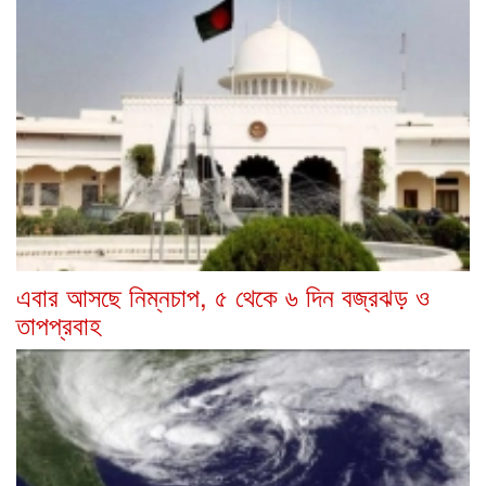
এবার আসছে নিম্নচাপ, ৫ থেকে ৬ দিন বজ্রঝড় ও
তাপপ্রবাহ