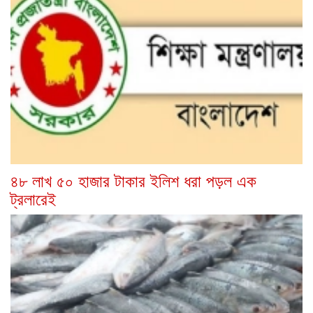
৪৮ লাখ ৫০ হাজার টাকার ইলিশ ধরা পড়ল এক
ট্রলারেই