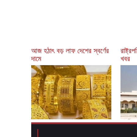
আজ হঠাৎ বড় লাফ দেশের স্বর্ণের
রাষ্ট্
দামে
খবর