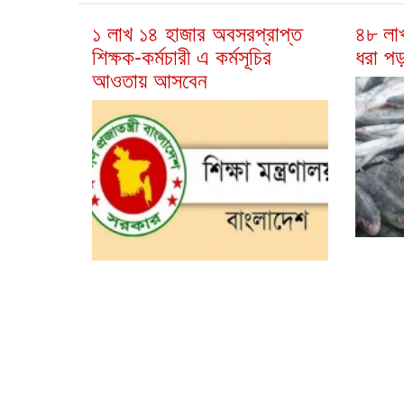
১ লাখ ১৪ হাজার অবসরপ্রাপ্ত
৪৮ লা
শিক্ষক-কর্মচারী এ কর্মসূচির
ধরা প
আওতায় আসবেন