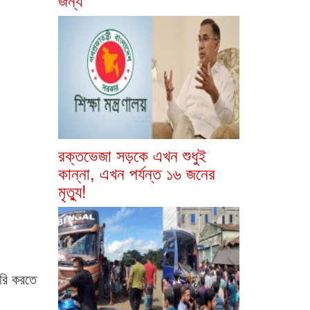
রক্তভেজা সড়কে এখন শুধুই
কান্না, এখন পর্যন্ত ১৬ জনের
মৃত্যু!
ৈরি করতে