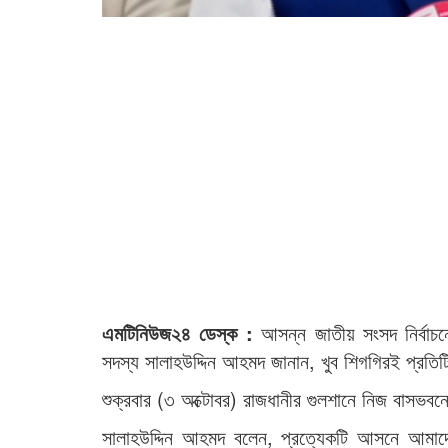
এমটিনিউজ২৪ ডেস্ক :
আসন্ন জাতীয় সংসদ নির্বাচন
সদস্য সালাহউদ্দিন আহমদ জানান, খুব শিগগিরই প্রতিট
শুক্রবার (৩ অক্টোবর) রাজধানীর গুলশানে নিজ বাসভব
সালাহউদ্দিন আহমদ বলেন, প্রত্যেকটি আসনে আমা