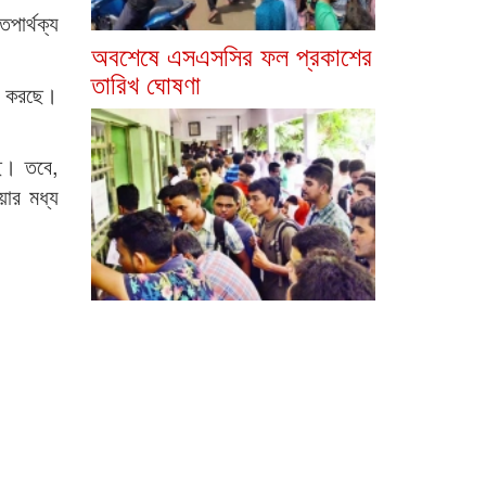
পার্থক্য
অবশেষে এসএসসির ফল প্রকাশের
তারিখ ঘোষণা
্র করছে।
ছে। তবে,
য়ার মধ্য