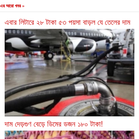
এর আরো খবর »
এবার লিটারে ২৮ টাকা ৫৩ পয়সা বাড়ল যে তেলের দাম
দাম দেড়গুণ বেড়ে ডিমের ডজন ১৮০ টাকা!