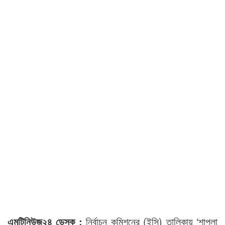
এমটিনিউজ২৪ ডেস্ক :
নির্বাচন কমিশনের (ইসি) তালিকায় ‘শাপলা