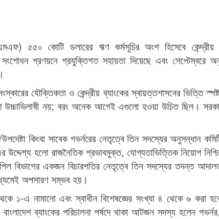
এমএফ) ৫৫০ কোটি ডলারের ঋণ কর্মসূচির অংশ হিসেবে কেন্দ্রীয় ব
শোধন প্রণয়নে প্রযুক্তিগত সহায়তা দিয়েছে এবং সেপ্টেম্বরে অন
ে।
্কারের যৌক্তিকতা ও কেন্দ্রীয় ব্যাংকের স্বায়ত্তশাসনের ভিত্তি স্পষ
লো উচ্চাভিলাষী নয়; বরং অনেক আগেই এগুলো হওয়া উচিত ছিল। সরকা
্রী/উপদেষ্টা কিংবা সাবেক গভর্নরের নেতৃত্বে তিন সদস্যের অনুসন্ধান কম
এর উদ্দেশ্য হলো রাজনৈতিক প্রভাবমুক্ত, যোগ্যতাভিত্তিক নিয়োগ নিশ্
্টের আপিল বিভাগের একজন বিচারপতির নেতৃত্বে তিন সদস্যের তদন্ত আদা
মাধ্যমেই অপসারণ সম্ভব হয়।
৩ থেকে ১-এ নামানো এবং স্বাধীন বিশেষজ্ঞের সংখ্যা ৪ থেকে ৬ করা 
নে বাংলাদেশ ব্যাংকের পরিচালনা পর্ষদে থাকা আটজন সদস্য হলেন গভর্