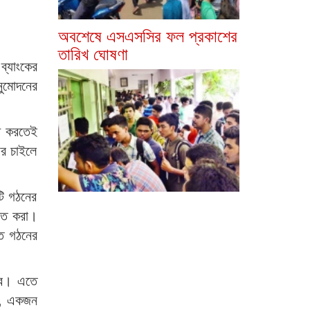
অবশেষে এসএসসির ফল প্রকাশের
তারিখ ঘোষণা
্যাংকের
ুমোদনের
্ট করতেই
র চাইলে
িটি গঠনের
চিত করা।
লত গঠনের
হবে। এতে
নর, একজন