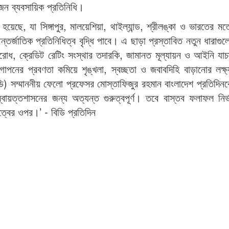
জন ব্যবসায়িক প্রতিনিধি।
করা হয়েছে, যা সিঙ্গাপুর, মালয়েশিয়া, থাইল্যান্ড, শ্রীলঙ্কা ও ভারতের 
 আন্তর্জাতিক প্রতিনিধিত্ব বৃদ্ধি পাবে। এ ছাড়া প্রস্তাবিত নতুন ধারাগু
রতিরোধ, ক্রেডিট রেটিং সংস্থার তদারকি, জামানত মূল্যায়ন ও আইনি য
োপনের প্রবণতা কমিয়ে শৃঙ্খলা, স্বচ্ছতা ও জবাবদিহি বাড়ানোর লক্ষ
ি) সম্মাননীয় ফেলো প্রফেসর মোস্তাফিজুর রহমান বাংলাদেশ প্রতিদিন
 স্বায়ত্তশাসনের জন্য অত্যন্ত গুরুত্বপূর্ণ। তবে বাস্তব ফলাফল নির
ৃত্বের ওপর।’ - বিডি প্রতিদিন