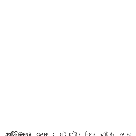
এমটিনিউজ২৪ ডেস্ক :
মাইলস্টোন বিমান দুর্ঘটনার তদন্ত