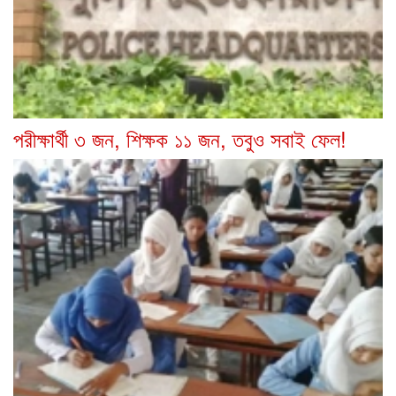
পরীক্ষার্থী ৩ জন, শিক্ষক ১১ জন, তবুও সবাই ফেল!