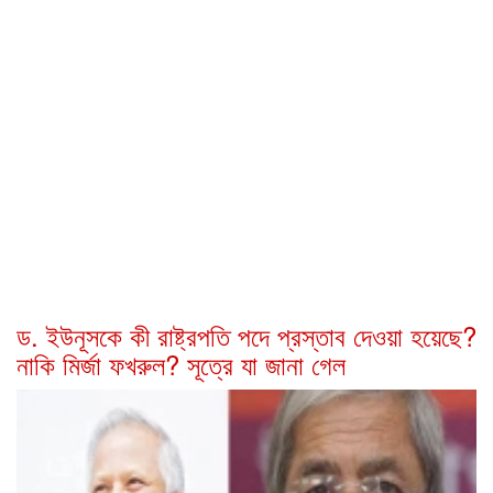
ড. ইউনূসকে কী রাষ্ট্রপতি পদে প্রস্তাব দেওয়া হয়েছে?
নাকি মির্জা ফখরুল? সূত্রে যা জানা গেল