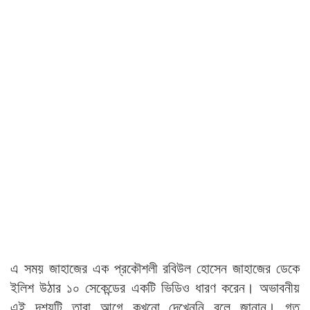
এ সময় জাহাজের এক প্রকৌশলী রবিউল হোসেন জাহাজের ডেকে
ইলিশ উঠার ১০ সেকেন্ডের একটি ভিডিও ধারণ করেন। অভাবনীয়
এই দৃশ্যটি তারা আগে কখনো দেখেননি বলে জানান। গত