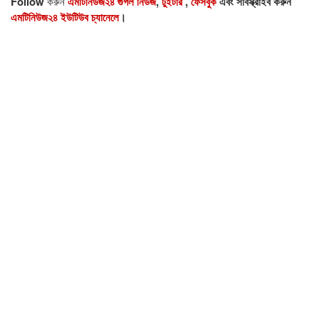
Follow
করুন
এমটিনিউজ২৪ গুগল নিউজ
,
টুইটার
,
ফেসবুক
এবং সাবস্ক্রাইব করুন
এমটিনিউজ২৪ ইউটিউব চ্যানেলে
।