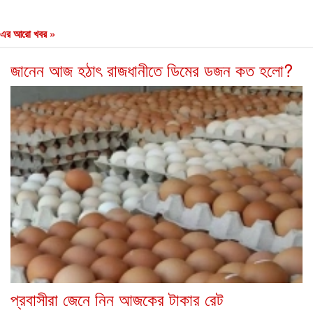
এর আরো খবর »
জানেন আজ হঠাৎ রাজধানীতে ডিমের ডজন কত হলো?
প্রবাসীরা জেনে নিন আজকের টাকার রেট