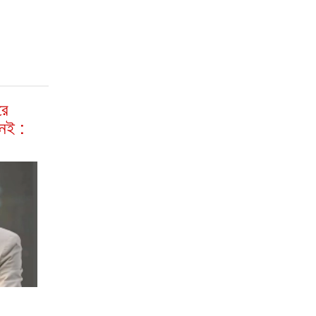
রে
েই :