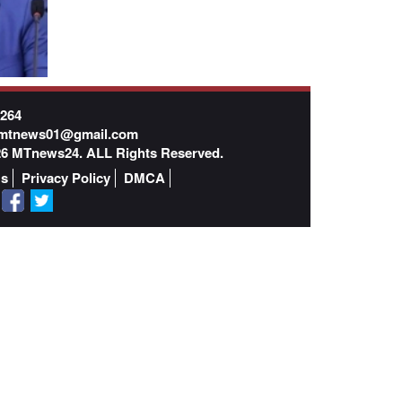
7264
mtnews01@gmail.com
026 MTnews24. ALL Rights Reserved.
Us
Privacy Policy
DMCA