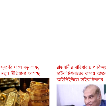
স্বর্ণের দামে বড় লাফ,
রাজধানীর বারিধারায় পাকিস্
 নতুন নীতিমালা আসছে
হাইকমিশনারের বাসায় আগুন
আইসিইউতে হাইকমিশনার