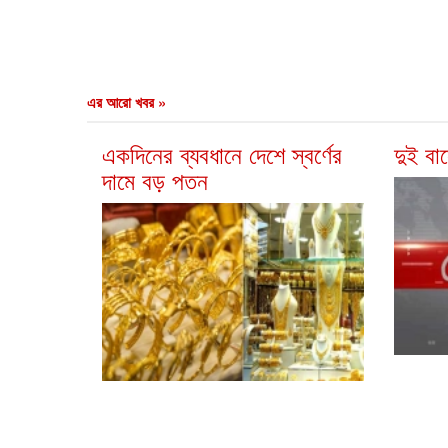
এর আরো খবর »
একদিনের ব্যবধানে দেশে স্বর্ণের
দুই বা
দামে বড় পতন