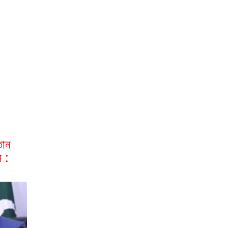
তান
 :