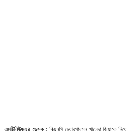
এমটিনিউজ২৪ ডেস্ক :
বিএনপি চেয়ারপারসন খালেদা জিয়াকে নিয়ে