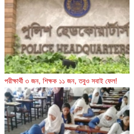
পরীক্ষার্থী ৩ জন, শিক্ষক ১১ জন, তবুও সবাই ফেল!