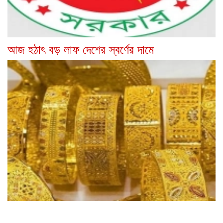
আজ হঠাৎ বড় লাফ দেশের স্বর্ণের দামে