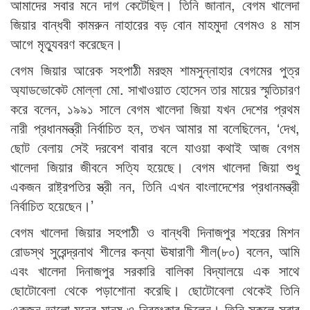
আমাদের সবার মনে দাগ কেটেছিল। তিনি জানান, বেগম খালেদা
জিয়ার বান্ধবী কামরুন নাহারের বড় বোন মাহমুদা বেগমও ৪ মাস
আগে মৃত্যুবরণ করেছেন।
বেগম জিয়ার আরেক সহপাঠী মরহুম শামসুন্নাহার বেগমের পুত্র
অ্যাডভোকেট মোল্লা মো. সাখাওয়াত হোসেন তার মায়ের স্মৃতিচারণ
করে বলেন, ১৯৯১ সালে বেগম খালেদা জিয়া যখন দেশের প্রথম
নারী প্রধানমন্ত্রী নির্বাচিত হন, তখন আমার মা বলেছিলেন, ‘দেখ,
ছোট বেলায় সেই দরবেশ বাবার বলে যাওয়া কথাই আজ বেগম
খালেদা জিয়ার জীবনে সত্যি হয়েছে। বেগম খালেদা জিয়া শুধু
একজন রাষ্ট্রপতির স্ত্রী নন, তিনি এখন বাংলাদেশের প্রধানমন্ত্রী
নির্বাচিত হয়েছেন।’
বেগম খালেদা জিয়ার সহপাঠী ও বান্ধবী দিনাজপুর শহরের মিশন
রোডস্থ সুরেন্দ্রনাথ শীলের কন্যা ঊষারাণী শীল(৮০) বলেন, আমি
এবং খালেদা দিনাজপুর সরকারি বালিকা বিদ্যালয়ে এক সাথে
ছোটোবেলা থেকে পড়াশোনা করেছি। ছোটোবেলা থেকেই তিনি
একজন ভালো মনের মানুষ ও নিরহংকার ছিলেন। তিনি স্কুলে সবার