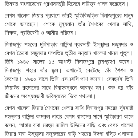
তিনবার বাংলাদেশের প্রধানমন্ত্রী হিসেবে দায়িত্ব পালন করেছেন।
বেগম খালেদা জিয়ার প্রয়াণে তাঁরই স্মৃতিবিজড়িত দিনাজপুরের মানুষ
শোকে ভাসছেন। শোকে মুহ্যমান তাঁর শৈশবের খেলার সাথি,
শিক্ষক, প্রতিবেশী ও আত্মীয়-পরিজন।
দিনাজপুর শহরের মুদিপাড়ার বাসিন্দা ব্যবসায়ী ইস্কান্দর মজুমদার ও
বেগম তৈয়বা মজুমদার দম্পতির তৃতীয় সন্তান খালেদা খানম পুতুল।
তিনি ১৯৪৫ সালের ১৫ আগস্ট দিনাজপুরে জন্মগ্রহণ করেন।
দিনাজপুর শহরে তাঁর জন্ম। এখানেই কেটেছে তাঁর শৈশব ও
কৈশোর। ১৯৬০ সালে তিনি এসএসসি পাশ করেন। সেবছরই তিনি
জিয়াউর রহমানের সাথে বিবাহবন্ধনে আবদ্ধ হন। শুরু হয় তাঁর
জীবনের অবশ্যম্ভাবী ভবিষ্যতের দিকে পথচলা।
বেগম খালেদা জিয়ার শৈশবের খেলার সাথি দিনাজপুর শহরের সুইহারী
মহল্লার বাসিন্দা কামরুন নাহার বেগম বাসসের সাথে স্মৃতিচারণ কালে
বলেন, আমার বাবা মরহুম জামিল উদ্দিনের বাড়ি এবং বেগম খালেদা
জিয়ার বাবা ইস্কান্দর মজুমদারের বাড়ি শহরের ঈদগা বস্তি এলাকায়