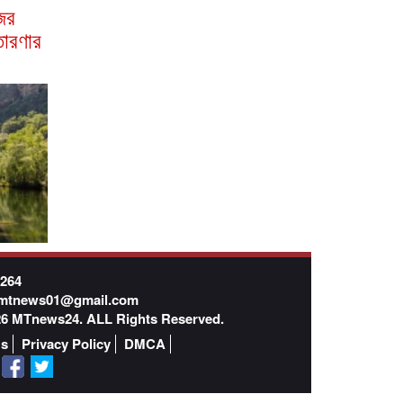
জের
রতারণার
7264
mtnews01@gmail.com
026 MTnews24. ALL Rights Reserved.
Us
Privacy Policy
DMCA