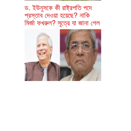
ড. ইউনূসকে কী রাষ্ট্রপতি পদে
প্রস্তাব দেওয়া হয়েছে? নাকি
মির্জা ফখরুল? সূত্রে যা জানা গেল