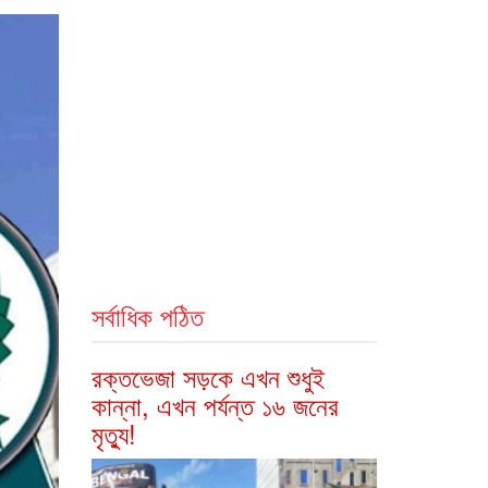
সর্বাধিক পঠিত
রক্তভেজা সড়কে এখন শুধুই
কান্না, এখন পর্যন্ত ১৬ জনের
মৃত্যু!