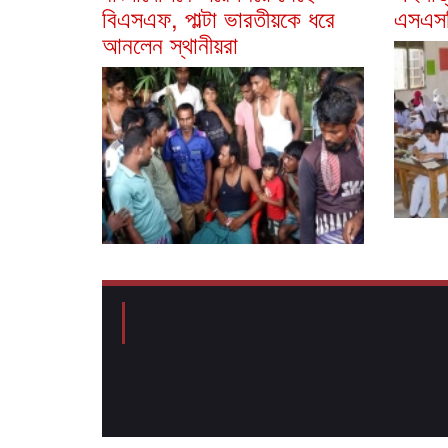
বিএসএফ, পাল্টা ভারতীয়কে ধরে
এসএসস
আনলেন স্থানীয়রা