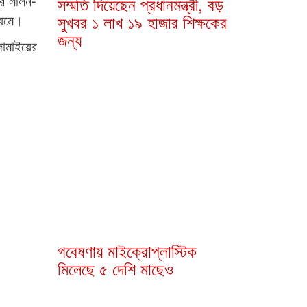
ের লালন-
্যমে।
জামাইয়ের