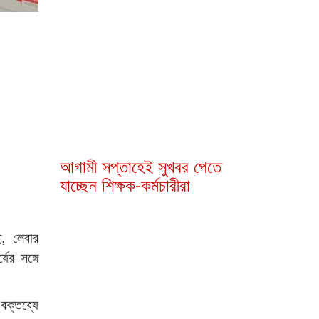
আগামী সপ্তাহেই সুখবর পেতে
যাচ্ছেন শিক্ষক-কর্মচারীরা
যেদিন হবে এসএসসি ও সমমানের
পরীক্ষার ফলাফল প্রকাশ
ে, লেবার
ের সঙ্গে
সম্মতি দিয়েছেন প্রধানমন্ত্রী, বড়
সুখবর ১ লাখ ১৯ হাজার শিক্ষকের
বক্তব্যে
জন্য