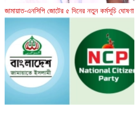
জামায়াত-এনসিপি জোটের ৫ দিনের নতুন কর্মসূচি ঘোষণা