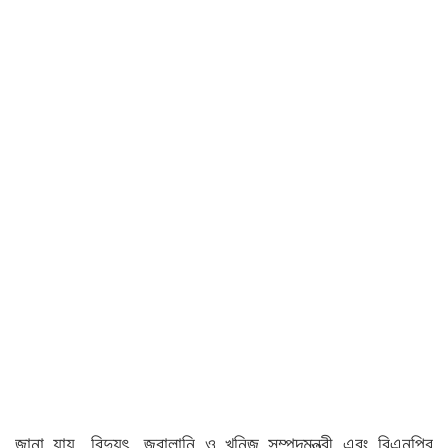
জানা যায়, বিদ্যুৎ, জ্বালানি ও খনিজ সম্পদমন্ত্রী এবং বিএনপির