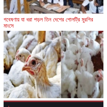
গবেষণায় যা ধরা পড়ল তিন দেশের পোলট্রি মুরগির
মাংসে