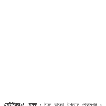
এমটিনিউজ২৪ ডেস্ক :
ঈদুল আজহা উপলক্ষে দোকানপাট ও