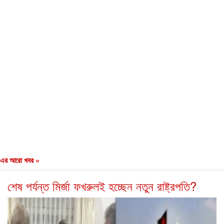
এর আরো খবর »
শেষ পর্যন্ত মির্জা ফখরুলই হচ্ছেন নতুন রাষ্ট্রপতি?