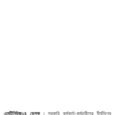
এমটিনিউজ২৪ ডেস্ক :
সরকারি কর্মকর্তা-কর্মচারীদের দীর্ঘদিনের