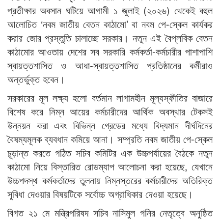
প্রতীক্ষার অবসান ঘটিয়ে আগামী ১ জুলাই (২০২৬) থেকেই বহুল
আলোচিত ‘নবম জাতীয় বেতন কাঠামো’ বা নবম পে-স্কেল কার্যকর
করার জোর প্রস্তুতি চালাচ্ছে সরকার। নতুন এই বৈপ্লবিক বেতন
কাঠামোর আওতায় দেশের সব সরকারি কর্মকর্তা-কর্মচারীর পাশাপাশি
স্বায়ত্তশাসিত ও আধা-স্বায়ত্তশাসিত প্রতিষ্ঠানের কর্মীরাও
অন্তর্ভুক্ত হবেন।
সরকারের মূল লক্ষ্য হলো বর্তমান লাগামহীন মূল্যস্ফীতির বাজারে
বিশেষ করে নিম্ন আয়ের কর্মচারীদের আর্থিক অবস্থার টেকসই
উন্নয়ন করা এবং বিভিন্ন গ্রেডের মধ্যে বিদ্যমান দীর্ঘদিনের
বৈষম্যমূলক ব্যবধান কমিয়ে আনা। সম্প্রতি নবম জাতীয় পে-স্কেল
চূড়ান্ত করতে গঠিত সচিব কমিটির এক উচ্চপর্যায়ের বৈঠকে নতুন
কাঠামো নিয়ে বিস্তারিত রোডম্যাপ আলোচনা করা হয়েছে, যেখানে
উচ্চপদস্থ কর্মকর্তাদের তুলনায় নিম্নস্তরের কর্মচারীদের অতিরিক্ত
সুবিধা দেওয়ার বিষয়টিকে সর্বোচ্চ অগ্রাধিকার দেওয়া হয়েছে।
বিগত ২১ মে মন্ত্রিপরিষদ সচিব নাসিমুল গনির নেতৃত্বে অনুষ্ঠিত