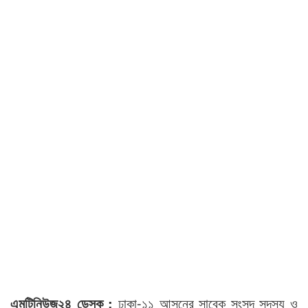
এমটিনিউজ২৪ ডেস্ক :
ঢাকা-১১ আসনের সাবেক সংসদ সদস্য ও