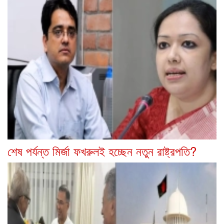
শেষ পর্যন্ত মির্জা ফখরুলই হচ্ছেন নতুন রাষ্ট্রপতি?