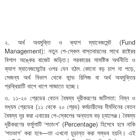
২. অর্থ অবমুক্তি ও ক্যাশ ম্যানেজমেন্ট (Fund
Management): নতুন পে-স্কেল বাস্তবায়নের সাথে রাষ্ট্রের
বিশাল অঙ্কের বাজেট জড়িত। সরকারের সামষ্টিক অর্থনীতি ও
ক্যাশ ম্যানেজমেন্টের ওপর যেন হঠাৎ কোনো বড় চাপ না পড়ে,
সেজন্য অর্থ বিভাগ থেকে ফান্ড রিলিজ বা অর্থ অবমুক্তির
প্রক্রিয়াটি ধাপে ধাপে সাজাতে হচ্ছে।
৩. ১১-২০ গ্রেডের বেতন বৈষম্য দূরীকরণের জটিলতা: নিম্ন ও
মধ্যম গ্রেডের (১১ থেকে ২০ গ্রেড) কর্মচারীদের দীর্ঘদিনের বেতন
বৈষম্য দূর করা এবারের পে-স্কেলের অন্যতম বড় চ্যালেঞ্জ। বৈষম্য
দূরীকরণের ফর্মুলাটি ‘শতাংশ’ (Percentage) হিসেবে হবে নাকি
‘শতভাগ’ করা হবে—তা এখনো চূড়ান্ত করা সম্ভব হয়নি। এই