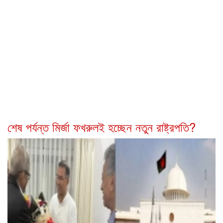
শেষ পর্যন্ত মির্জা ফখরুলই হচ্ছেন নতুন রাষ্ট্রপতি?