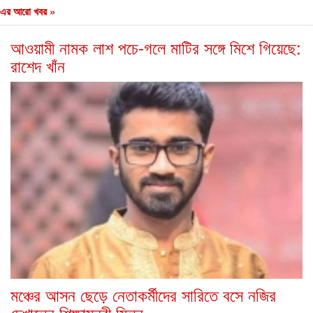
এর আরো খবর »
আওয়ামী নামক লাশ পচে-গলে মাটির সঙ্গে মিশে গিয়েছে:
রাশেদ খাঁন
মঞ্চের আসন ছেড়ে নেতাকর্মীদের সারিতে বসে নজির
দেখালেন শিক্ষামন্ত্রী মিলন