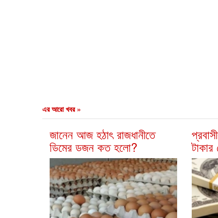
এর আরো খবর »
জানেন আজ হঠাৎ রাজধানীতে
প্রবা
ডিমের ডজন কত হলো?
টাকার 