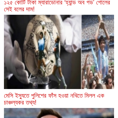
১২৫ কোটি টাকা ম্যারাডোনার ‘হ্যান্ড অব গড’ গোলের
সেই বলের দাম!
মেসি ইস্যুতে পুলিশের ফাঁস হওয়া নথিতে মিলল এক
চাঞ্চল্যকর তথ্য!