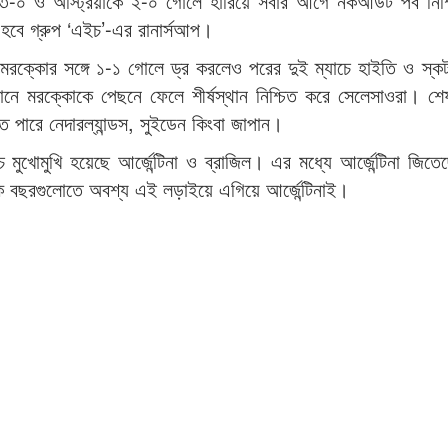
াকে ৩-০ ও অস্ট্রিয়াকে ২-০ গোলে হারিয়ে সবার আগে নকআউট পর্ব নিশ
হবে গ্রুপ ‘এইচ’-এর রানার্সআপ।
 মরক্কোর সঙ্গে ১-১ গোলে ড্র করলেও পরের দুই ম্যাচে হাইতি ও স্কটল
ধানে মরক্কোকে পেছনে ফেলে শীর্ষস্থান নিশ্চিত করে সেলেসাওরা। 
ে পারে নেদারল্যান্ডস, সুইডেন কিংবা জাপান।
মুখোমুখি হয়েছে আর্জেন্টিনা ও ব্রাজিল। এর মধ্যে আর্জেন্টিনা জিতে
িক বছরগুলোতে অবশ্য এই লড়াইয়ে এগিয়ে আর্জেন্টিনাই।