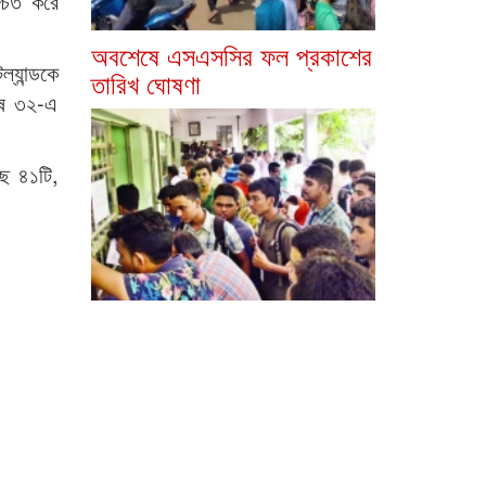
্চিত করে
অবশেষে এসএসসির ফল প্রকাশের
্যান্ডকে
তারিখ ঘোষণা
শেষ ৩২-এ
ছে ৪১টি,