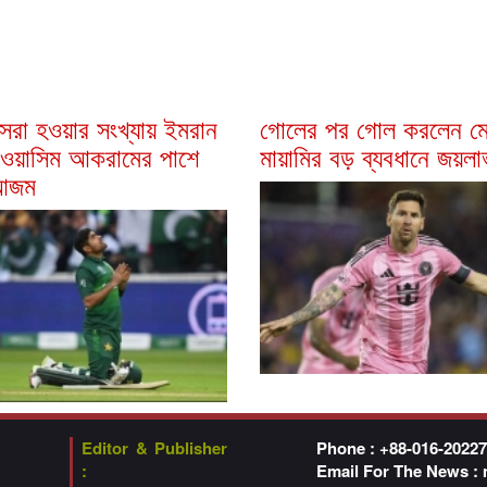
েরা হওয়ার সংখ্যায় ইমরান
গোলের পর গোল করলেন মে
 ওয়াসিম আকরামের পাশে
মায়ামির বড় ব্যবধানে জয়ল
 আজম
Editor & Publisher
Phone : +88-016-2022
:
Email For The News :