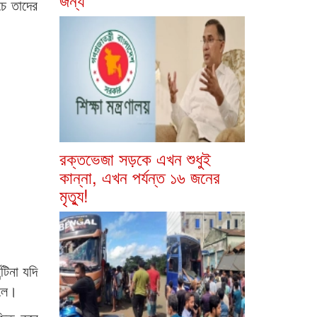
চে তাদের
রক্তভেজা সড়কে এখন শুধুই
কান্না, এখন পর্যন্ত ১৬ জনের
মৃত্যু!
টিনা যদি
ালে।