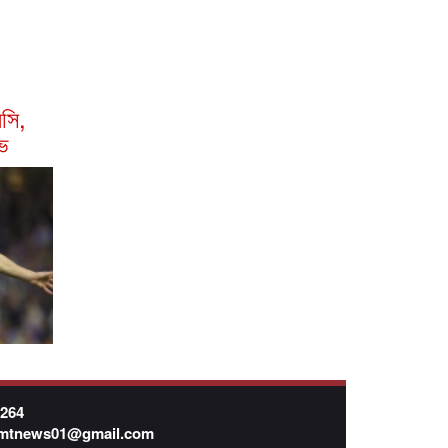
সি,
াভ
7264
mtnews01@gmail.com