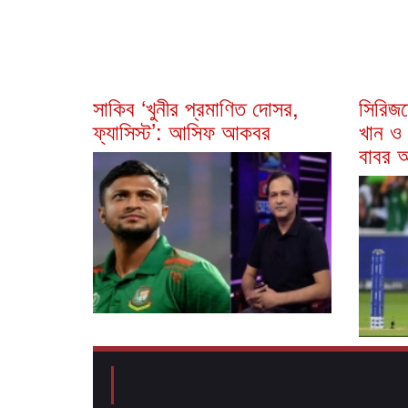
সাকিব ‘খুনীর প্রমাণিত দোসর,
সিরিজস
ফ্যাসিস্ট’: আসিফ আকবর
খান ও
বাবর