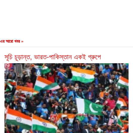
এর আরো খবর »
সূচি চূড়ান্ত, ভারত-পাকিস্তান একই গ্রুপে