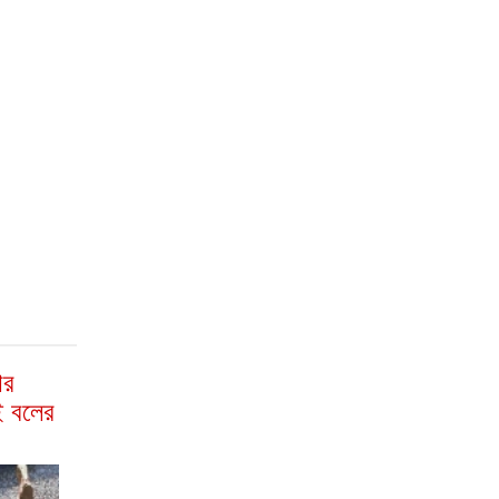
ার
ই বলের