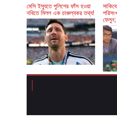
মেসি ইস্যুতে পুলিশের ফাঁস হওয়া
সাকিবে
নথিতে মিলল এক চাঞ্চল্যকর তথ্য!
পরিসং
ফেলুন