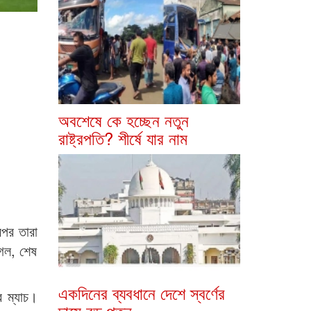
অবশেষে কে হচ্ছেন নতুন
রাষ্ট্রপতি? শীর্ষে যার নাম
রপর তারা
গেল, শেষ
একদিনের ব্যবধানে দেশে স্বর্ণের
র ম্যাচ।
দামে বড় পতন