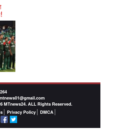
া
!
7264
mtnews01@gmail.com
026 MTnews24. ALL Rights Reserved.
Us
Privacy Policy
DMCA