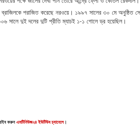
রওয়ের পক্ষে জালের দেখা পান তোরে আন্দ্রে ফ্লো ও কেতিল রেকদাল।
েও ব্রাজিলকে পরাজিত করেছে নরওয়ে। ১৯৯৭ সালের ৩০ মে অনুষ্ঠিত সে
সালে দুই দলের দুটি প্রীতি ম্যাচই ১-১ গোলে ড্র হয়েছিল।
্রাইব করুন
এমটিনিউজ২৪ ইউটিউব চ্যানেলে
।