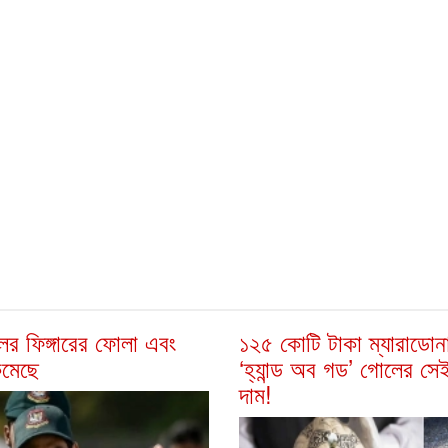
ের ফিঙ্গারের ফোলা এবং
১২৫ কোটি টাকা ম্যারাডোন
কমেছে
‘হ্যান্ড অব গড’ গোলের সে
দাম!