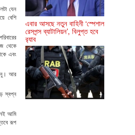
বলটা যেন
য়ে বেশি
এবার আসছে নতুন বাহিনী ‘স্পেশাল
রেসপন্স ব্যাটালিয়ন’, বিলুপ্ত হবে
রিবারের
র‍্যাব
আজ থেকে
াকে এবং
মানু। আর
ড় স্বপ্ন
যখনই আমি
্তবে রূপ