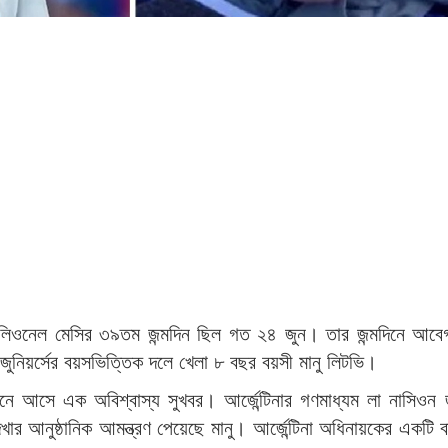
য়ক লিওনেল মেসির ৩৯তম জন্মদিন ছিল গত ২৪ জুন। তার জন্মদিনে আব
োস জুনিয়র্সের বয়সভিত্তিক দলে খেলা ৮ বছর বয়সী মানু লিটভি।
নে আসে এক অবিশ্বাস্য সুখবর। আর্জেন্টিনার গণমাধ্যম লা নাসিওন জ
 দেখার আনুষ্ঠানিক আমন্ত্রণ পেয়েছে মানু। আর্জেন্টিনা অধিনায়কের একটি 