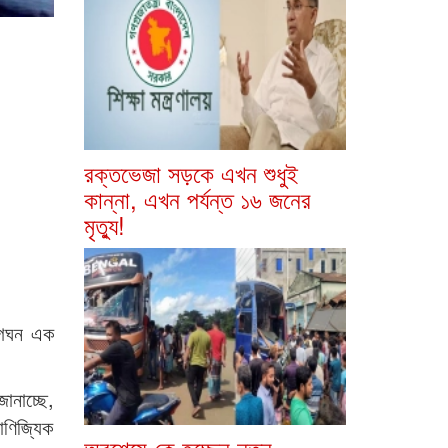
রক্তভেজা সড়কে এখন শুধুই
কান্না, এখন পর্যন্ত ১৬ জনের
মৃত্যু!
েগঘন এক
ানাচ্ছে,
বাণিজ্যিক
অবশেষে কে হচ্ছেন নতুন