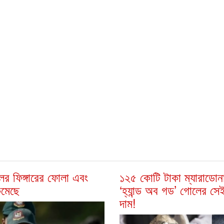
ের ফিঙ্গারের ফোলা এবং
১২৫ কোটি টাকা ম্যারাডোন
কমেছে
‘হ্যান্ড অব গড’ গোলের সে
দাম!