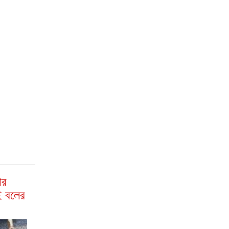
ার
ই বলের