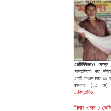
এমটিনিউজ২৪ ডেস্ক 
দৌলতদিয়ার পদ্মা ন
একটি পাঙাশ মাছ ৩১ হ
মঙ্গলবার (২৩ মে)
...বিস্তারিত»
শিলার ওজন ৫ কেজ