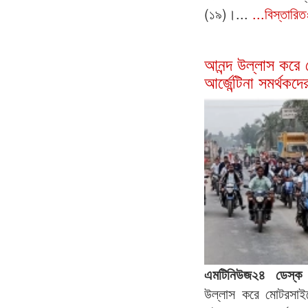
(১৯)।...
...বিস্তারি
আনন্দ উল্লাস কর
আর্জেন্টিনা সমর্থকদে
এমটিনিউজ২৪ ডেস্
উল্লাস করে মোটরসাইক