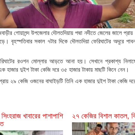
জবাড়ীর গোয়ালন্দ উপজেলার দৌলতদিয়ায় পদ্মা নদীতে জেলের জালে প্র
ড়ে। বৃহস্পতিবার সকাল ৭টার দিকে দৌলতদিয়া ফেরিঘাটের অদূরে পাবন
ফেরিঘাটের রওশন মোল্লার আড়তে আনা হয়। সেখানে প্রকাশ্য নিলামে 
চ এক হাজার দুইশ টাকা কেজি দরে ৩৫ হাজার টাকায় মাছটি কিনে নেন।
প্রায় ২৯ কেজি ওজনের বাঘাইড়টি তিনি এক হাজার দুইশ টাকা কেজি দর
িংহরাজ খাবারের পাশাপাশি
২৭ কেজির বিশাল কাতল, বিক
বত