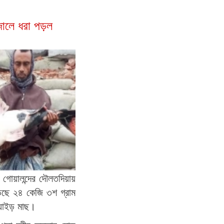
 জালে ধরা পড়ল
গোয়ালন্দের দৌলতদিয়ায়
েছে ২৪ কেজি ৩শ গ্রাম
ঘাইড় মাছ।