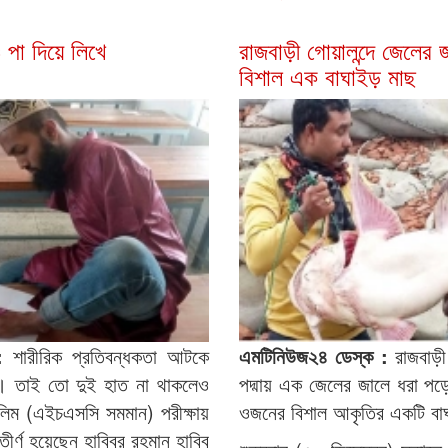
 পা দিয়ে লিখে
রাজবাড়ী গোয়ালন্দে জেলের
বিশাল এক বাঘাইড় মাছ
 :
শারীরিক প্রতিবন্ধকতা আটকে
এমটিনিউজ২৪ ডেস্ক :
রাজবাড়ী 
ে। তাই তো দুই হাত না থাকলেও
পদ্মায় এক জেলের জালে ধরা পড়
লিম (এইচএসসি সমমান) পরীক্ষায়
ওজনের বিশাল আকৃতির একটি বা
র্ণ হয়েছেন হাবিবুর রহমান হাবিব