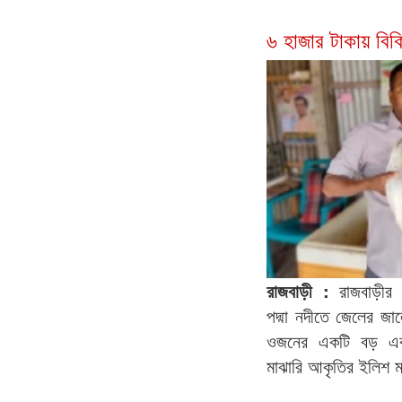
৬ হাজার টাকায় বিক
রাজবাড়ী :
রাজবাড়ীর গ
পদ্মা নদীতে জেলের জা
ওজনের একটি বড় এব
মাঝারি আকৃতির ইলিশ ম