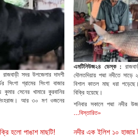
এমটিনিউজ২৪ ডেস্ক :
রাজবা
 :
রাজবাড়ী সদর উপজেলার দাদশী
দৌলতদিয়ায় পদ্মা নদীতে সাড়ে
ের সিংগা গ্রামের সিংগা বাজার
বিশাল কাতল মাছ ধরা পড়েছে। 
্য কুমার সেনের খামারে কুরবানির
বিক্রি হয়েছে।
ে সিংহরাজ। আর ৩০ মণ ওজনের
শনিবার সকালে পদ্মা নদীর উজ
...বিস্তারিত»
ক্রি হলো পাঙাশ মাছটি!
নদীর এক ইলিশ ১০ হাজার ট