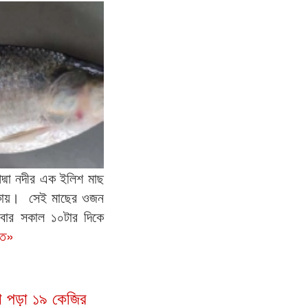
পদ্মা নদীর এক ইলিশ মাছ
াকায়। সেই মাছের ওজন
বার সকাল ১০টার দিকে
িত»
ধরা পড়া ১৯ কেজির