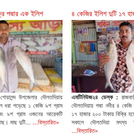
্রি পদ্মার এক ইলিশ
৪ কেজির ইলিশ দুটি ১৭ হাজ
োয়ালন্দ উপজেলার দৌলতদিয়ায়
এমটিনিউজ২৪ ডেস্ক :
রাজবাড়
লে ধরা পড়েছে ১ কেজি ৯শ গ্রাম
দৌলতদিয়ায় পদ্মা নদীর ৪ কেজি
ং ৯শ গ্রাম ওজনের আরেকটি
১৭ হাজার ২০০ টাকায় বিক্রি হয়ে
াছ। মাছ দুটি...
...বিস্তারিত»
সকালে দৌলতদিয়া মৎস্য 
...বিস্তারিত»