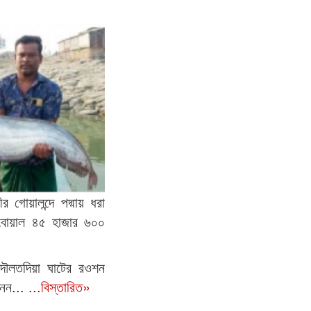
ীর গোয়ালন্দে পদ্মায় ধরা
বোয়াল ৪৫ হাজার ৬০০
দৌলতদিয়া ঘাটের রওশন
েন...
...বিস্তারিত»