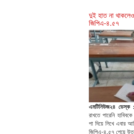
দুই হাত না থাকলেও
জিপিএ-৪.৫৭
এমটিনিউজ২৪ ডেস্ক
রাখতে পারেনি হাবিবক
পা দিয়ে লিখে এবার আ
জিপিএ-৪.৫৭ পেয়ে উত্তী