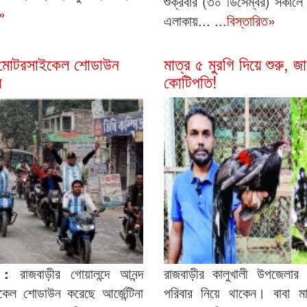
শুক্রবার (৩০ ডিসেম্বর) সকালে 
ত»
এলাকায়...
...বিস্তারিত»
ে মোটরসাইকেল শোডাউন
মাত্র ৫ মুরগি দিয়ে শুরু, জা
র
কোটিপতি!
ক :
রাজবাড়ীর গোয়ালন্দে আনন্দ
রাজবাড়ীর কালুখালী উপজেলার বা
েল শোডাউন করেছে আর্জেন্টিনা
পরিবার নিয়ে থাকেন। বাবা 