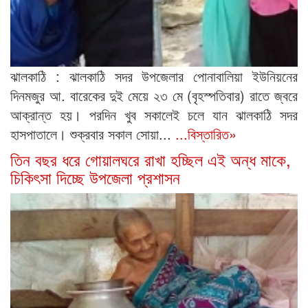
ঝালকাঠি : ঝালকাঠি সদর উপজেলার পোনাবালিয়া ইউনিয়নের
দিনমজুর আ. বারেকের দুই মেয়ে ২৩ মে (বৃহস্পতিবার) রাতে জ্বরে
আক্রান্ত হয়। পরদিন খুব সকালেই চলে যান ঝালকাঠি সদর
হাসপাতালে। শুক্রবার সকাল সোয়া...
...বিস্তারিত»
তিন বছর ধরে গোয়ালঘরে রাখা হচ্ছিল এই অন্ধ মাকে,
চিকিৎসা দিচ্ছে উপজেলা প্রশাসন