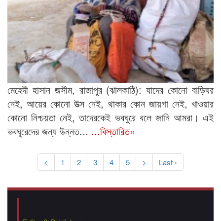
মেহেদী হাসান জসীম, রাজাপুর (ঝালকাঠি): যাদের কোনো বাড়িঘর
নেই, আয়ের কোনো উত্স নেই, থাকার কোন জায়গা নেই, খাওয়ার
কোনো নিশ্চয়তা নেই, তাদেরকেই ভবঘুরে বলে জানি আমরা। এই
ভবঘুরেদের জন্য উন্নত...
...বিস্তারিত»
<
1
2
3
4
5
>
Last ›