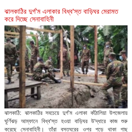
ঝালকাঠির দুর্গ'ম এলাকার বিধ্ব'স্ত বাড়িঘর মেরামত
করে দিচ্ছে সেনাবাহিনী
ঝালকাঠি: ঝালকাঠির সবচেয়ে দুর্গ'ম এলাকা কাঁঠালিয়া উপজেলায়
ঘূর্ণিঝড় আম্ফানে বিধ্ব'স্ত হওয়া বাড়িঘর উ'দ্ধারে কাজ শুরু
করেছে সেনাবাহিনী। তাঁরা বসতঘরের ওপর পড়ে থাকা গাছ