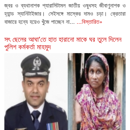
জ্বর ও ব্যথানাশক প্যারাসিটামল জাতীয় ওষুধসহ জীবাণুনাশক ও
হ্যান্ড স্যানিটাইজার। সেইসঙ্গে মাস্কের দামও চড়া। ক্রেতারা
বাজারে হন্যে হয়েও খুঁজে পাচ্ছেন না...
...বিস্তারিত»
সৎ ছেলের আঘা'তে হাত হারানো মাকে ঘর তুলে দিলেন
পুলিশ কর্মকর্তা মাহমুদ