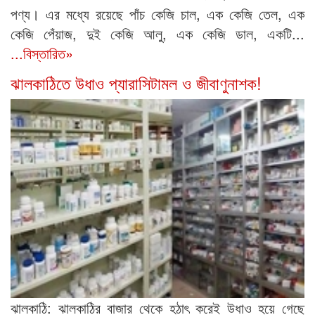
পণ্য। এর মধ্যে রয়েছে পাঁচ কেজি চাল, এক কেজি তেল, এক
কেজি পেঁয়াজ, দুই কেজি আলু, এক কেজি ডাল, একটি...
...বিস্তারিত»
ঝালকাঠিতে উধাও প্যারাসিটামল ও জীবাণুনাশক!
ঝালকাঠি: ঝালকাঠির বাজার থেকে হঠাৎ করেই উধাও হয়ে গেছে