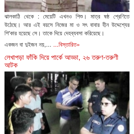
ঝালকাঠি থেকে : মেয়েটি এখনও শিশু। মাত্র ষষ্ঠ শ্রেণিতে
উঠেছে। আর এই বয়সে নিজের মা ও সৎ বাবার হীন উদ্দেশ্যের
শি'কার হয়েছে সে। তাকে দিয়ে দেহব্যবসা করিয়েছে।
একজন বা দুইজন নয়,...
...বিস্তারিত»
লেখাপড়া ফাঁকি দিয়ে পার্কে আড্ডা, ২৬ তরুণ-তরুণী
আটক