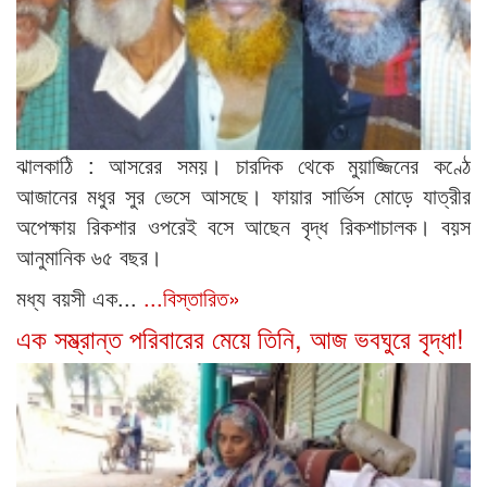
ঝালকাঠি : আসরের সময়। চারদিক থেকে মুয়াজ্জিনের কণ্ঠে
আজানের মধুর সুর ভেসে আসছে। ফায়ার সার্ভিস মোড়ে যাত্রীর
অপেক্ষায় রিকশার ওপরেই বসে আছেন বৃদ্ধ রিকশাচালক। বয়স
আনুমানিক ৬৫ বছর।
মধ্য বয়সী এক...
...বিস্তারিত»
এক সম্ভ্রান্ত পরিবারের মেয়ে তিনি, আজ ভবঘুরে বৃদ্ধা!