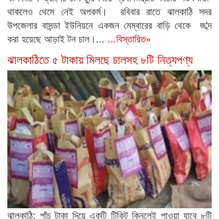
থাকলেও থেমে নেই অপকর্ম। রবিবার রাতে ঝালকাঠি সদর
উপজেলার বাসন্ডা ইউনিয়নে একজন মেম্বারের বাড়ি থেকে জ'ব্দ
করা হয়েছে আড়াই টন চাল।...
...বিস্তারিত»
ঝালকাঠিতে ৫ টাকায় ‍মিলছে চালসহ ৮টি নিত্যপণ্য
ঝালকাঠি: পাঁচ টাকা দিয়ে একটি টিকিট কিনলেই পাওয়া যাবে ৮টি