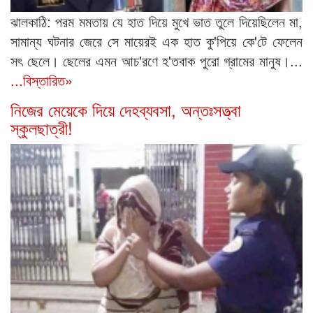
ঝালকাঠি: পরম মমতায় যে হাত দিয়ে মুখে ভাত তুলে দিয়েছিলেন মা,
সামান্য ঘটনার জেরে সে মায়েরই এক হাত কু'পিয়ে কে'টে ফেলেন
সৎ ছেলে। ছেলের এমন আচ'রণে হ'তবাক পুরো গ্রামের মানুষ।...
...বিস্তারিত»
নিজের মেয়েকে দিয়ে দেহব্যবসা, অন্তঃসত্ত্বা
স্কুলছাত্রী!