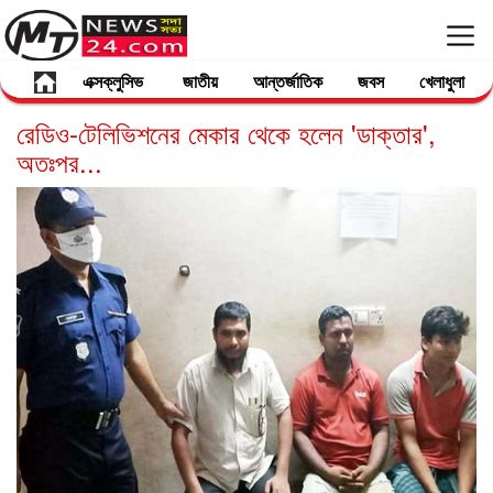
এক্সক্লুসিভ
জাতীয়
আন্তর্জাতিক
জবস
খেলাধুলা
রেডিও-টেলিভিশনের মেকার থেকে হলেন 'ডাক্তার',
অতঃপর...