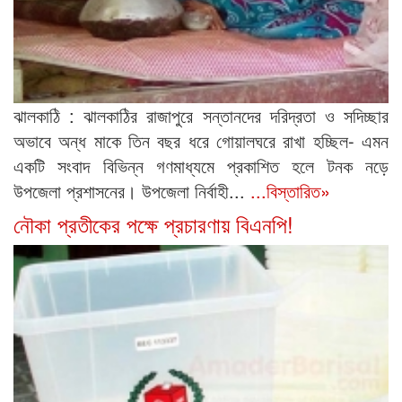
ঝালকাঠি : ঝালকাঠির রাজাপুরে সন্তানদের দরিদ্রতা ও সদিচ্ছার
অভাবে অন্ধ মাকে তিন বছর ধরে গোয়ালঘরে রাখা হচ্ছিল- এমন
একটি সংবাদ বিভিন্ন গণমাধ্যমে প্রকাশিত হলে টনক নড়ে
উপজেলা প্রশাসনের। উপজেলা নির্বাহী...
...বিস্তারিত»
নৌকা প্রতীকের পক্ষে প্রচারণায় বিএনপি!