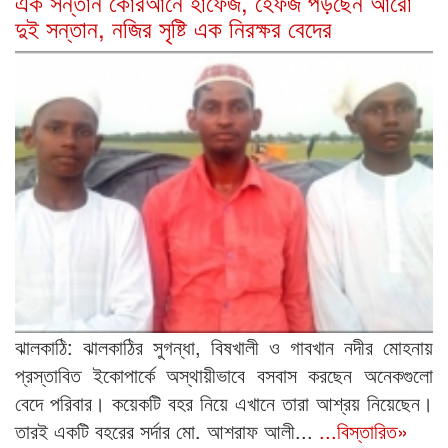
এক সন্তান কোরআনে হাফেজ, হেফজ পড়ছেন আরো
দুই সন্তান, নজির সৃষ্টি এক নিরক্ষর বেদের
ঝালকাঠি: ঝালকাঠির সুগন্ধা, বিষখালী ও গাবখান নদীর মোহনায়
প্রস্তাবিত ইকোপার্কে অস্থায়ীভাবে বসবাস করছেন অনেকগুলো
বেদে পরিবার। কয়েকটি বহর নিয়ে এখানে তারা আশ্রয় নিয়েছেন।
তারই একটি বহরের সর্দার মো. আশরাফ আলী...
...বিস্তারিত»