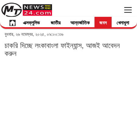
এক্সক্লুসিভ
জাতীয়
আন্তর্জাতিক
জবস
খেলাধুলা
বুধবার, ২৬ নভেম্বর, ২০২৫, ০৯:০০:৩৬
চাকরি দিচ্ছে লংকাবাংলা ফাইন্যান্স, আজই আবেদন
করুন