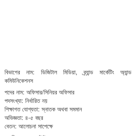
বিভাগের নাম: ডিজিটাল মিডিয়া, ব্র্যান্ড মার্কেটিং অ্যান্ড
কমিউনিকেশনস
পদের নাম: অফিসার/সিনিয়র অফিসার
পদসংখ্যা: নির্ধারিত নয়
শিক্ষাগত যোগ্যতা: স্নাতক অথবা সমমান
অভিজ্ঞতা: ৪-৫ বছর
বেতন: আলোচনা সাপেক্ষে