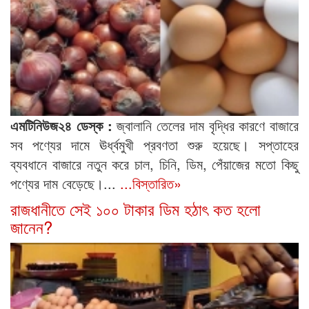
এমটিনিউজ২৪ ডেস্ক :
জ্বালানি তেলের দাম বৃদ্ধির কারণে বাজারে
সব পণ্যের দামে ঊর্ধ্বমুখী প্রবণতা শুরু হয়েছে। সপ্তাহের
ব্যবধানে বাজারে নতুন করে চাল, চিনি, ডিম, পেঁয়াজের মতো কিছু
পণ্যের দাম বেড়েছে।...
...বিস্তারিত»
রাজধানীতে সেই ১০০ টাকার ডিম হঠাৎ কত হলো
জানেন?