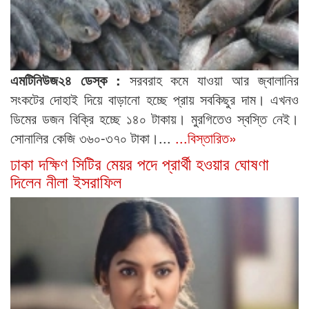
এমটিনিউজ২৪ ডেস্ক :
সরবরাহ কমে যাওয়া আর জ্বালানির
সংকটের দোহাই দিয়ে বাড়ানো হচ্ছে প্রায় সবকিছুর দাম। এখনও
ডিমের ডজন বিক্রি হচ্ছে ১৪০ টাকায়। মুরগিতেও স্বস্তি নেই।
সোনালির কেজি ৩৬০-৩৭০ টাকা।...
...বিস্তারিত»
ঢাকা দক্ষিণ সিটির মেয়র পদে প্রার্থী হওয়ার ঘোষণা
দিলেন নীলা ইসরাফিল