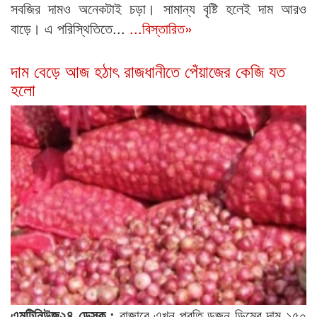
সবজির দামও অনেকটাই চড়া। সামান্য বৃষ্টি হলেই দাম আরও
বাড়ে। এ পরিস্থিতিতে...
...বিস্তারিত»
দাম বেড়ে আজ হঠাৎ রাজধানীতে পেঁয়াজের কেজি যত
হলো
এমটিনিউজ২৪ ডেস্ক :
বাজারে এখন প্রতি ডজন ডিমের দাম ১৫০