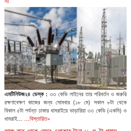
না
এমটিনিউজ২৪ ডেস্ক :
৩৩ কেভি লাইনের তার পরিবর্তন ও জরুরি
রক্ষণাবেক্ষণ কাজের জন্য সোমবার (১৮ মে) সকাল ৮টা থেকে
বিকাল ৫টা পর্যন্ত ঢাকার ধামরাইয়ে ভাড়ারিয়া ৩৩ কেভি (একমি) ও
ধামরাই...
...বিস্তারিত»
আজ রাত থেকে যেসব এলাকায় টানা ১৮ ঘণ্টা গ্যাস