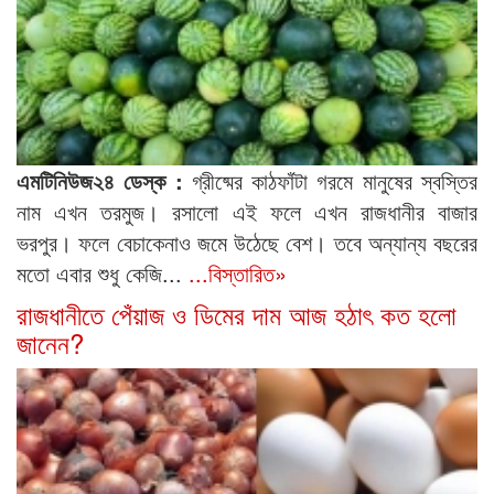
এমটিনিউজ২৪ ডেস্ক :
গ্রীষ্মের কাঠফাঁটা গরমে মানুষের স্বস্তির
নাম এখন তরমুজ। রসালো এই ফলে এখন রাজধানীর বাজার
ভরপুর। ফলে বেচাকেনাও জমে উঠেছে বেশ। তবে অন্যান্য বছরের
মতো এবার শুধু কেজি...
...বিস্তারিত»
রাজধানীতে পেঁয়াজ ও ডিমের দাম আজ হঠাৎ কত হলো
জানেন?