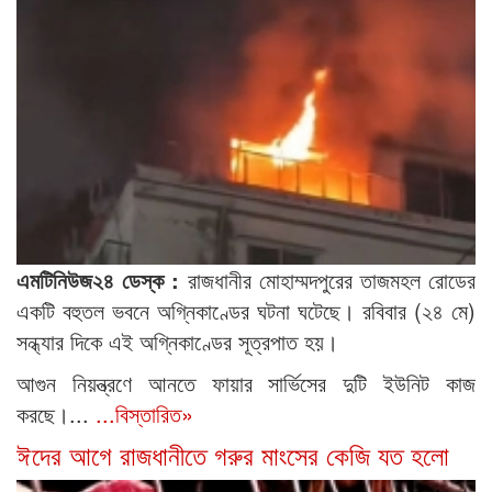
এমটিনিউজ২৪ ডেস্ক :
রাজধানীর মোহাম্মদপুরের তাজমহল রোডের
একটি বহুতল ভবনে অগ্নিকাণ্ডের ঘটনা ঘটেছে। রবিবার (২৪ মে)
সন্ধ্যার দিকে এই অগ্নিকাণ্ডের সূত্রপাত হয়।
আগুন নিয়ন্ত্রণে আনতে ফায়ার সার্ভিসের দুটি ইউনিট কাজ
করছে।...
...বিস্তারিত»
ঈদের আগে রাজধানীতে গরুর মাংসের কেজি যত হলো