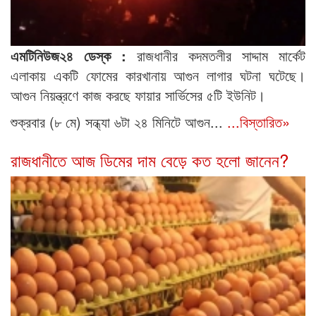
এমটিনিউজ২৪ ডেস্ক :
রাজধানীর কদমতলীর সাদ্দাম মার্কেট
এলাকায় একটি ফোমের কারখানায় আগুন লাগার ঘটনা ঘটেছে।
আগুন নিয়ন্ত্রণে কাজ করছে ফায়ার সার্ভিসের ৫টি ইউনিট।
শুক্রবার (৮ মে) সন্ধ্যা ৬টা ২৪ মিনিটে আগুন...
...বিস্তারিত»
রাজধানীতে আজ ডিমের দাম বেড়ে কত হলো জানেন?