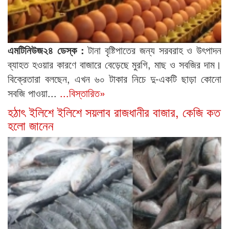
এমটিনিউজ২৪ ডেস্ক :
টানা বৃষ্টিপাতের জন্য সরবরাহ ও উৎপাদন
ব্যাহত হওয়ার কারণে বাজারে বেড়েছে মুরগি, মাছ ও সবজির দাম।
বিক্রেতারা বলছেন, এখন ৬০ টাকার নিচে দু-একটি ছাড়া কোনো
সবজি পাওয়া...
...বিস্তারিত»
হঠাৎ ইলিশে ইলিশে সয়লাব রাজধানীর বাজার, কেজি কত
হলো জানেন