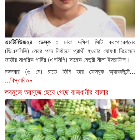
এমটিনিউজ২৪ ডেস্ক :
ঢাকা দক্ষিণ সিটি করপোরেশনের
(ডিএসসিসি) মেয়র পদে নির্বাচনে প্রার্থী হওয়ার ঘোষণা দিয়েছেন
জাতীয় নাগরিক পার্টির (এনসিপি) সাবেক নেত্রী নীলা ইসরাফিল।
মঙ্গলবার (৬ মে) রাতে তিনি তার ফেসবুক অ্যাকাউন্টে...
...বিস্তারিত»
তরমুজে তরমুজে ছেয়ে গেছে রাজধানীর বাজার