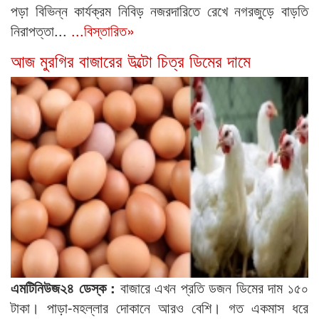
পড়া বিভিন্ন কার্যক্রম নিবিড় নজরদারিতে রেখে নগরজুড়ে বাড়তি
নিরাপত্তা...
...বিস্তারিত»
আজ মুরগির বাজারের উল্টো চিত্র ডিমের দামে
এমটিনিউজ২৪ ডেস্ক :
বাজারে এখন প্রতি ডজন ডিমের দাম ১৫০
টাকা। পাড়া-মহল্লার দোকানে আরও বেশি। গত একমাস ধরে