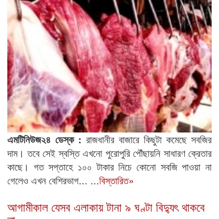
এমটিনিউজ২৪ ডেস্ক :
রাজধানীর বাজারে কিছুটা কমেছে সবজির
দাম। তবে সেই স্বস্তি এখনো পুরোপুরি পৌঁছায়নি সাধারণ ক্রেতার
কাছে। গত সপ্তাহে ১০০ টাকার নিচে কোনো সবজি পাওয়া না
গেলেও এখন বেশিরভাগ...
...বিস্তারিত»
আগামীকাল যেসব এলাকায় টানা ৯ ঘণ্টা বিদ্যুৎ থাকবে