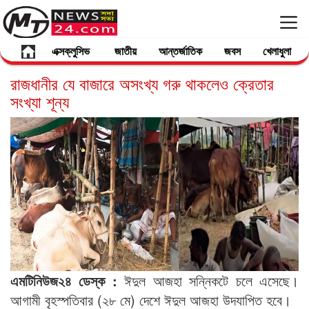
এক্সক্লুসিভ
জাতীয়
আন্তর্জাতিক
জবস
খেলাধুলা
রাজধানীর যে বাজারে অসংখ্য গরু থাকলেও ক্রেতার
সংখ্যা শূন্য
এমটিনিউজ২৪ ডেস্ক :
ঈদুল আজহা সন্নিকটে চলে এসেছে।
আগামী বৃহস্পতিবার (২৮ মে) দেশে ঈদুল আজহা উদযাপিত হবে।