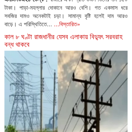
টাকা। পাড়া-মহল্লার দোকানে আরও বেশি। গত একমাস ধরে
সবজির দামও অনেকটাই চড়া। সামান্য বৃষ্টি হলেই দাম আরও
বাড়ে। এ পরিস্থিতিতে...
...বিস্তারিত»
কাল ৮ ঘণ্টা রাজধানীর যেসব এলাকায় বিদ্যুৎ সরবরাহ
বন্ধ থাকবে