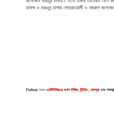
কলেজেও ভাঙচুর চালায়। এতে ঢাকার ৩৫টিরও বেশি কলে
হামলা ও ভাঙচুর চালায় সোহরাওয়ার্দী ও নজরুল কলেজের শ
Follow
করুন
এমটিনিউজ২৪ গুগল নিউজ
,
টুইটার
,
ফেসবুক
এবং সাবস্ক