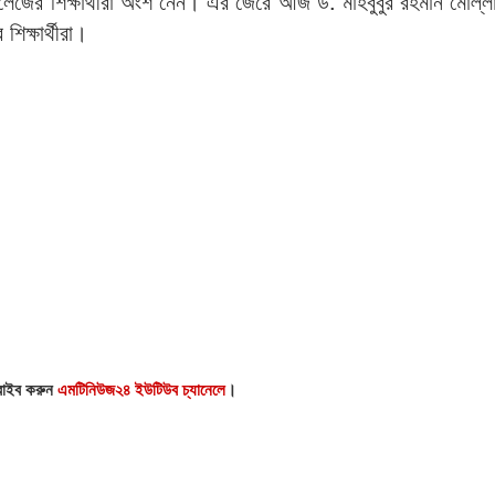
জের শিক্ষার্থীরা অংশ নেন। এর জেরে আজ ড. মাহবুবুর রহমান মোল্
িক্ষার্থীরা।
্রাইব করুন
এমটিনিউজ২৪ ইউটিউব চ্যানেলে
।