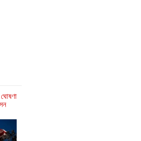
া ঘোষণা
াসন