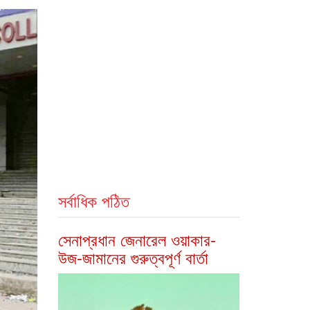
সর্বাধিক পঠিত
সেনাপ্রধান জেনারেল ওয়াকার-
উজ-জামানের গুরুত্বপূর্ণ বার্তা