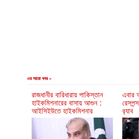
এর আরো খবর »
রাজধানীর বারিধারায় পাকিস্তান
এবার আ
হাইকমিশনারের বাসায় আগুন :
রেসপন্স
আইসিইউতে হাইকমিশনার
র‍্যাব