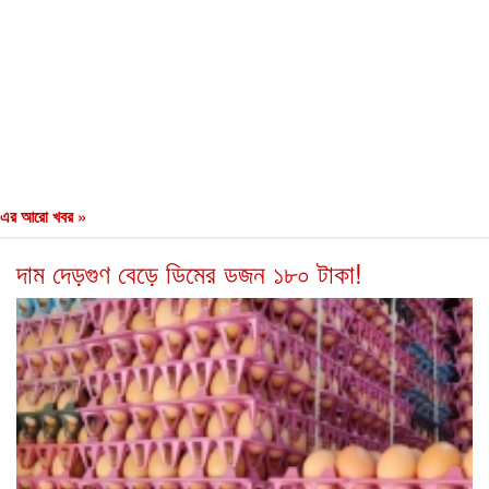
এর আরো খবর »
দাম দেড়গুণ বেড়ে ডিমের ডজন ১৮০ টাকা!