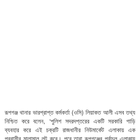
রূপগঞ্জ থানার ভারপ্রাপ্ত কর্মকর্তা (ওসি) লিয়াকত আলী এসব তথ্য
নিশ্চিত করে বলেন, ‘পুলিশ সদরদপ্তরের একটি সরকারি গাড়ি
ব্যবহার করে এই চক্রটি রাজধানীর নিউমার্কেট এলাকায় এক
প্রবাসীর মালামাল লুট করে। পরে তারা রূপগঞ্জের পূর্বাচল এলাকায়