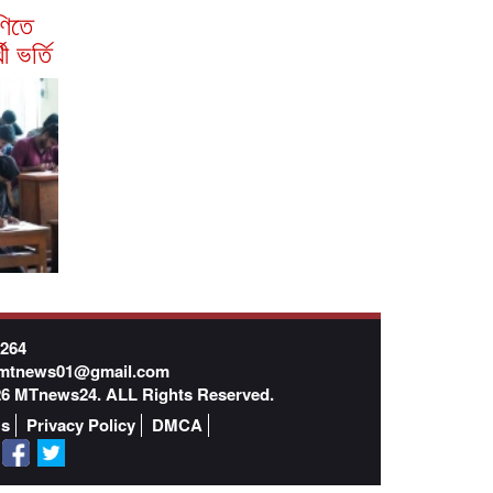
ণিতে
থী ভর্তি
7264
mtnews01@gmail.com
026 MTnews24. ALL Rights Reserved.
Us
Privacy Policy
DMCA