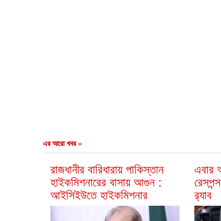
এর আরো খবর »
রাজধানীর বারিধারায় পাকিস্তান
এবার আ
হাইকমিশনারের বাসায় আগুন :
রেসপন্স
আইসিইউতে হাইকমিশনার
র‍্যাব