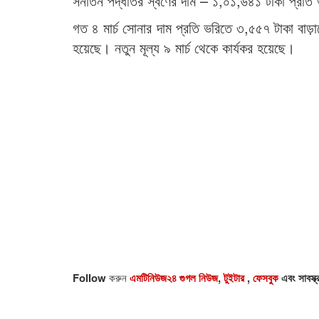
সনাতন পদ্ধতির স্বর্ণের দাম – ১,০১,৬৪১ টাকা প্রতি 
গত ৪ মার্চ সোনার দাম প্রতি ভরিতে ৩,৫৫৭ টাকা বা
হয়েছে। নতুন মূল্য ৯ মার্চ থেকে কার্যকর হয়েছে।
Follow
করুন
এমটিনিউজ২৪ গুগল নিউজ
,
টুইটার
,
ফেসবুক
এবং সাবস্ক