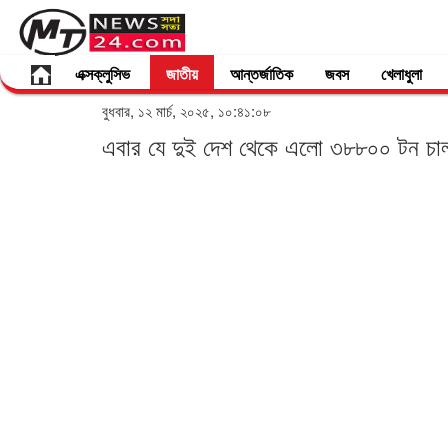
এক্সক্লুসিভ
জাতীয়
আন্তর্জাতিক
জবস
খেলাধুলা
বুধবার, ১২ মার্চ, ২০২৫, ১০:৪১:০৮
এবার যে দুই দেশ থেকে এলো ৩৮৮০০ টন চা