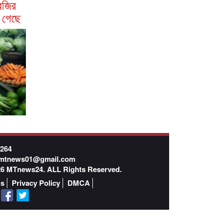
বজির
ে গেছে
7264
mtnews01@gmail.com
026 MTnews24. ALL Rights Reserved.
Us
Privacy Policy
DMCA