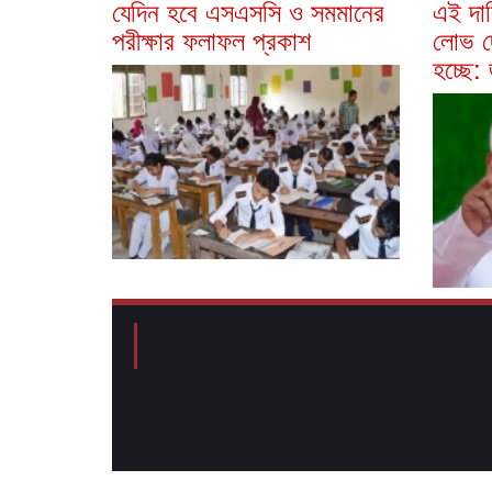
যেদিন হবে এসএসসি ও সমমানের
এই দা
পরীক্ষার ফলাফল প্রকাশ
লোভ দ
হচ্ছে: