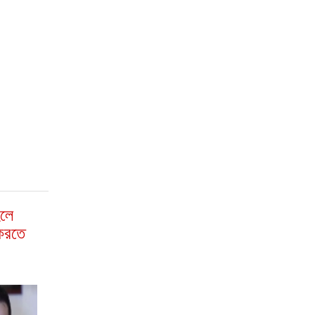
হলে
 করতে