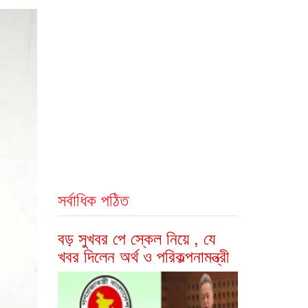
সর্বাধিক পঠিত
বড় সুখবর পে স্কেল নিয়ে , যে
খবর দিলেন অর্থ ও পরিকল্পনামন্ত্রী