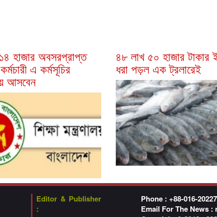
 ১৪ হাজার অবসরপ্রাপ্ত
৪৮ লাখ ৫০ হাজার টাকার 
কর্মচারী এ কর্মসূচির
ধরা পড়ল এক ট্রলারেই
য় আসবেন
Editor & Publisher
Phone : +88-016-2022
:
Email For The News :