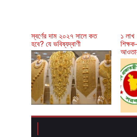
স্বর্ণের দাম ২০২৭ সালে কত
১ লাখ
হবে? যে ভবিষ্যদ্বাণী
শিক্ষক-
আওতা