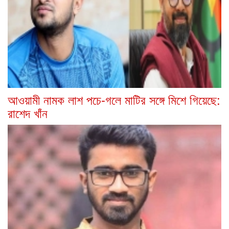
আওয়ামী নামক লাশ পচে-গলে মাটির সঙ্গে মিশে গিয়েছে:
রাশেদ খাঁন