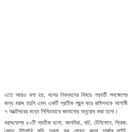
এতে আরও বলা হয়, দলের নিবন্ধনের বিষয়ে পরবর্তী পদক্ষেপের
জন্য বরাদ্দ হয়নি এমন একটি প্রতীক পছন্দ করে কমিশনকে আগামী
৭ অক্টোবরের মধ্যে লিখিতভাবে জানানোর অনুরোধ করা হলো।
বরাদ্দযোগ্য ৫০টি প্রতীক হলো, আলমিরা, খাট, টেলিফোন, ফ্রিজ,
মোড়া, উটপাখি, মুড়ি, তবলা, বক, মোরগ, কলম, চার্জার লাইট,