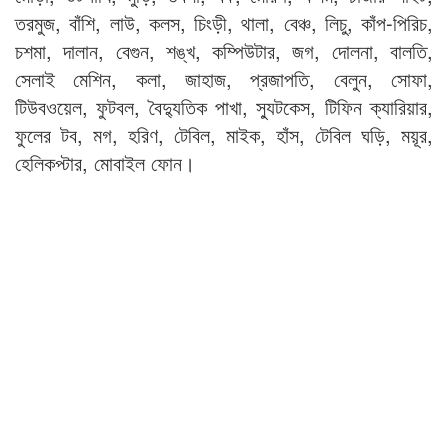
তরমুজ, বাঁশি, লাউ, কলস, চিংড়ী, থালা, বেঞ্চ, লিচু, কাঁপ-পিরিচ,
চশমা, দালান, বেগুন, শঙ্খ, কম্পিউটার, জগ, দোলনা, বালতি,
সেলাই মেশিন, কলা, জাহাজ, প্রজাপতি, বেলুন, সোফা,
টিউবওয়েল, ফুটবল, বৈদ্যুতিক পাখা, স্যুটকেস, টিফিন ক্যারিয়ার,
ফুলের টব, মগ, হরিণ, টেবিল, মাইক, হাঁস, টেবিল ঘড়ি, ময়ূর,
হেলিকপ্টার, মোবাইল ফোন।