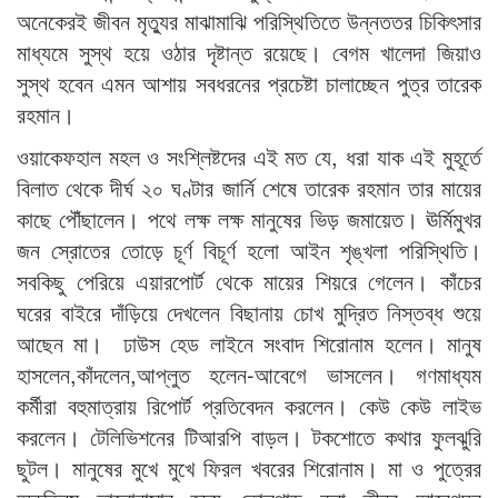
অনেকেরই জীবন মৃত্যুর মাঝামাঝি পরিস্থিতিতে উন্নততর চিকিৎসার
মাধ্যমে সুস্থ হয়ে ওঠার দৃষ্টান্ত রয়েছে। বেগম খালেদা জিয়াও
সুস্থ হবেন এমন আশায় সবধরনের প্রচেষ্টা চালাচ্ছেন পুত্র তারেক
রহমান।
ওয়াকেফহাল মহল ও সংশ্লিষ্টদের এই মত যে, ধরা যাক এই মুহূর্তে
বিলাত থেকে দীর্ঘ ২০ ঘণ্টার জার্নি শেষে তারেক রহমান তার মায়ের
কাছে পৌঁছালেন। পথে লক্ষ লক্ষ মানুষের ভিড় জমায়েত। ঊর্মিমুখর
জন স্রোতের তোড়ে চূর্ণ বিচূর্ণ হলো আইন শৃঙ্খলা পরিস্থিতি।
সবকিছু পেরিয়ে এয়ারপোর্ট থেকে মায়ের শিয়রে গেলেন। কাঁচের
ঘরের বাইরে দাঁড়িয়ে দেখলেন বিছানায় চোখ মুদ্রিত নিস্তব্ধ শুয়ে
আছেন মা। ঢাউস হেড লাইনে সংবাদ শিরোনাম হলেন। মানুষ
হাসলেন,কাঁদলেন,আপ্লুত হলেন-আবেগে ভাসলেন। গণমাধ্যম
কর্মীরা বহুমাত্রায় রিপোর্ট প্রতিবেদন করলেন। কেউ কেউ লাইভ
করলেন। টেলিভিশনের টিআরপি বাড়ল। টকশোতে কথার ফুলঝুরি
ছুটল। মানুষের মুখে মুখে ফিরল খবরের শিরোনাম। মা ও পুত্রের