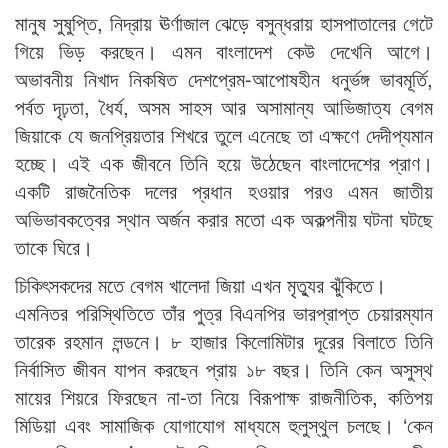
মানুষ সুষুপ্তি, নিদ্রায় ঊর্ণাজাল ঝেড়ে বসুন্ধরায় হাসপাতালের গেটে
গিয়ে ভিড় করছেন। এমন বাংলাদেশ কেউ দেখেনি আগে।
অভাবনীয় নিখাদ নিকষিত দেশপ্রেম-আপোষহীন ধনুর্ভঙ্গ ভাবমূর্তি,
পর্বত দৃঢ়তা, ধৈর্য, অসম সাহস আর অসামান্য আভিজাত্য বেগম
জিয়াকে যে জনপ্রিয়তার শিখরে তুলে এনেছে তা এক্ষণে দেদীপ্যমান
হচ্ছে। এই এক জীবনে তিনি হয়ে উঠেছেন বাংলাদেশের প্রাণ।
একটি রাজনৈতিক দলের প্রধান হওয়ার পরও এমন জাতীয়
অভিভাবকত্বের স্থান অর্জন করার মতো এক অকল্পনীয় ঘটনা ঘটছে
তাকে ঘিরে।
চিকিৎসকদের মতে বেগম খালেদা জিয়া এখন মৃত্যুর ঝুঁকিতে।
এমনিতর পরিস্থিতিতে তাঁর পুত্র বিএনপির ভারপ্রাপ্ত চেয়ারম্যান
তারেক রহমান লন্ডনে। ৮ হাজার কিলোমিটার দূরের বিলাতে তিনি
নির্বাসিত জীবন যাপন করছেন প্রায় ১৮ বছর। তিনি কেন অসুস্থ
মায়ের শিয়রে ফিরছেন না-তা নিয়ে বিরূপাক্ষ রাজনীতিক, কতিপয়
মিডিয়া এবং সামাজিক যোগাযোগ মাধ্যমে হুলুস্থুল চলছে। ‘কেন