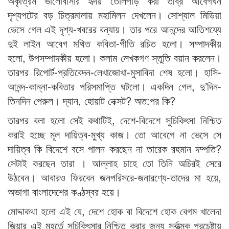
অকৃত্রিম ভালোবাসার হৃদয় তোলপাড় করা তীব্র আবেগঘন
দৃশ্যপটের বড় চিত্রমালায় মহামিলন দেখলেন। সোশ্যাল মিডিয়া
ভেসে গেল এই দৃশ্য-খবরের বন্যায়। তার পরে আনন্দের আতিশয্যে
দুই লাইন আবেগ মথিত কবিতা-গীতি রচিত হলো। সম্পাদকীয়
হলো, উপসম্পাদকীয় হলো। কলাম লেখকগণ স্তুতি বয়ান করলেন।
তারপর রিপোর্ট-প্রতিবেদন-লেখাজোখা-মুসাবিদা শেষ হলো। হাসি-
আনন্দ-কান্না-কবিতার পরিসমাপ্তি ঘটলো। একদিন গেল, দু’দিন-
তিনদিন পেরুল। দ্যান, হোয়াট নেক্সট? অত:পর কি?
তারপর বলা হলো সেই কথাটিই, দেশে-বিদেশে সুচিকিৎসা নিশ্চিত
করাই হচ্ছে মূল দায়িত্ব-মুখ্য কাজ। তো আবেগে না ভেসে সে
দায়িত্ব কি বিদেশে বসে পালন করছেন না তারেক রহমান দম্পতি?
সেটাই করছেন তারা । আল্লাহ চাহে তো তিনি অচিরই সেরে
উঠবেন। আবারও ফিরবেন জনপরিসরে-জনারণ্যে-তাদের মা হয়ে,
অভাগা বাংলাদেশের কণ্ঠস্বর হয়ে।
মোদ্দাকথা হলো এই যে, দেশে হোক বা বিদেশে হোক বেগম খালেদা
জিয়ার এই মুহূর্তে সুচিকিৎসার নিশ্চিত করার জন্য সর্বাত্মক প্রচেষ্টায়