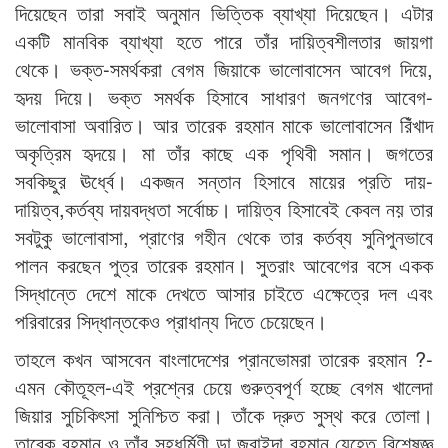
দিয়েছেন তারা সবাই অনুমান ভিত্তিক ব্যাখ্যা দিয়েছেন। এটার
একটি মানবিক ব্যাখ্যা হতে পারে তাঁর দায়িত্বশীলতার জায়গা
থেকে। ভক্ত-সমর্থকরা বেগম জিয়াকে ভালোবাসেন আবেগ দিয়ে,
হৃদয় দিয়ে। ভক্ত সমর্থক হিসাবে সাধারণ জনগণের আবেগ-
ভালোবাসা অবারিত। আর তারেক রহমান মাকে ভালোবাসেন রিঁখাদ
অকৃত্রিম হৃদয়ে। মা তাঁর কাছে এক পৃথিবী সমান। জগতের
সবকিছুর ঊর্ধ্বে। একজন সন্তান হিসাবে মায়ের প্রতি দায়-
দায়িত্ব,কর্তব্য দায়বদ্ধতা সর্বোচ্চ। দায়িত্ব হিসাবেই কেবল নয় তার
সবটুকু ভালোবাসা, প্রাণের গহীন থেকে তার কর্তব্য সুনিপুনভাবে
পালন করছেন পুত্র তারেক রহমান। সুতরাং আবেগের বসে একক
সিদ্ধান্তে দেশে মাকে দেখতে আসার চাইতে এক্ষেত্রে দল এবং
পরিবারের সিদ্ধান্তকেও প্রাধান্য দিতে চেয়েছেন।
তাহলে কখন আসবেন বাংলাদেশের প্রানভোমরা তারেক রহমান ?-
এমন কৌতূহল-এই প্রশ্নের চেয়ে গুরুত্বপূর্ণ হচ্ছে বেগম খালেদা
জিয়ার সুচিকিৎসা সুনিশ্চিত করা। তাঁকে দ্রুত সুস্থ করে তোলা।
তারেক রহমান ও তাঁর সহধর্মিণী ডা.জুবাইদা রহমান যেহেতু বিশেষজ্ঞ