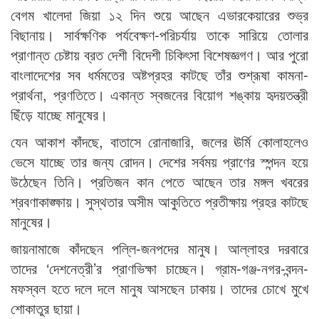
বেগম খালেদা জিয়া ১২ দিন শুয়ে আছেন এভারকেয়ারের শুভ্র
বিছানায়। সার্বক্ষণিক পর্যবেক্ষণ-পরিচর্যায় তাকে সারিয়ে তোলার
প্রাণান্ত চেষ্টায় ব্রত দেশী বিদেশী চিকিৎসা বিশেষজ্ঞগণ। আর পুরো
বাংলাদেশের সব ধর্মমতের অষ্টপ্রহর কাটছে তাঁর শুশ্রূষা কামনা-
প্রার্থনা, প্রণতিতে। একান্ত স্বজনের বিয়োগ শঙ্কায় হৃদয়তন্ত্রী
ছিঁড়ে যাচ্ছে মানুষের।
যেন আকাশ কাঁদছে, বাতাসে রোনাজারি, জলের ঊর্মি কোলাহলেও
ভেসে যাচ্ছে তার জন্য রোদন। দেশের সর্বময় প্রাণের স্পন্দন হয়ে
উঠেছেন তিনি। প্রতিজন কান পেতে আছেন তার মঙ্গল খবরের
শ্রবণাকাঙ্ক্ষায়। সুস্থতার অসীম আকুতিতে প্রতীক্ষায় প্রহর কাটছে
মানুষের।
জায়নামাজে কাঁদছেন পল্লি-জনপদের মানুষ। আল্লাহর দরবারে
তাদের ‘দেশনেত্রী’র প্রাণভিক্ষা চাচ্ছেন। গ্রাম-গঞ্জ-নগর-বন্দন-
মফস্বল হতে দলে দলে মানুষ আসছেন ঢাকায়। তাদের চোখে মুখে
শোকাতুর ছায়া।