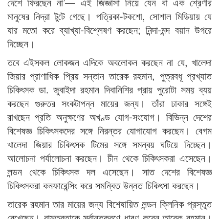
দেশে ফিরছেন না’— এই জিজ্ঞাসা নিয়ে যেন বা এক শ্রেণীর
মানুষের নিদ্রা টুটে গেছে। পত্রিকা-টকশো, সোশাল মিডিয়ায় যে
যার মতো করে ব্যাখ্যা-বিশ্লেষণ করছেন; নিন্দা-মন্দ বয়ান উগরে
দিচ্ছেন।
তবে এইসকল লোকজন এদিকে অবলোকন করছেন না যে, খালেদা
জিয়ার প্রাণাধিক প্রিয় সন্তান তারেক রহমান, পুত্রবধূ প্রখ্যাত
চিকিৎসক ডা. জুবাইদা রহমান দিবানিশির প্রায় পুরোটা সময় ব্যয়
করছেন গুরুতর সংকটাপন্ন মায়ের জন্য। তাঁরা ঢাকার সঙ্গেই
রাখছেন প্রতি অনুক্ষণের অখণ্ড যোগ-সংযোগ। বিভিন্ন দেশের
বিশেষজ্ঞ চিকিৎসকদের সঙ্গে নিরন্তর যোগাযোগ করছেন। বেগম
খালেদা জিয়ার চিকিৎসক টিমের সঙ্গে সমন্বয় ঘটিয়ে দিচ্ছেন।
আলোচনা পর্যালোচনা করছেন। চীন থেকে চিকিৎসকরা এসেছেন।
লন্ডন থেকে চিকিৎসক দল এসেছেন। সাত দেশের বিশেষজ্ঞ
চিকিৎসকরা কনফারেন্সিং করে সমন্বিত উন্নত চিকিৎসা করছেন।
তারেক রহমান তার মায়ের জন্য বিশেষায়িত লন্ডন ক্লিনিক প্রস্তুত
রেখেছেন। বাস্তবতাকে সর্বান্তকরণে ধারণ করেন তারেক রহমান।