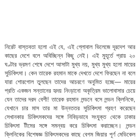
নিরেট বাস্তবতা হলো এই যে, এই গ্লোবাল ভিলেজে দূরদেশ আর
কাছের দেশে বলে অবিচ্ছিন্ন কিছু নেই। এই মুহূর্তে প্রায় ২০
ঘণ্টার ভ্রমণ শেষে দেশে আসাটা মুখ্য নয়, মুখ্য মুখ্য হলো মায়ের
সুচিকিৎসা। কেন তারেক রহমান মাকে দেখতে দেশে ফিরছেন না বলে
যারা শোরগোল তুলছেন তাদের আচরণে অনুমিত হচ্ছে— মায়ের
প্রতি একজন সন্তানের হৃদয় নিংড়ানো অকৃত্রিম ভালোবাসার চেয়ে
যেন তাদের দরদ বেশী! তারেক রহমান লন্ডনে বসে লন্ডন ক্লিনিকে,
যেখানে চার মাস তার মা উন্নততর সুচিকিৎসা গ্রহণ করেছেন
সেখানকার চিকিৎসকদের সঙ্গে নিবিড়ভাবে সংযুক্ত থেকে ঢাকার
চিকিৎসা টীমের সঙ্গে সমন্বয় করে চিকিৎসা করাচ্ছেন। লন্ডন
ক্লিনিকের বিশেষজ্ঞ চিকিৎসকদের কাছে বেগম জিয়ার পূর্ণ মেডিকেল