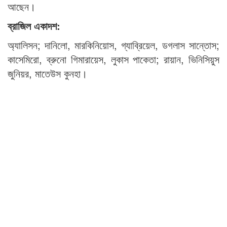
আছেন।
ব্রাজিল একাদশ:
অ্যালিসন; দানিলো, মারকিনিয়োস, গ্যাব্রিয়েল, ডগলাস সান্তোস;
কাসেমিরো, ব্রুনো গিমারায়েস, লুকাস পাকেতা; রায়ান, ভিনিসিয়ুস
জুনিয়র, মাতেউস কুনহা।