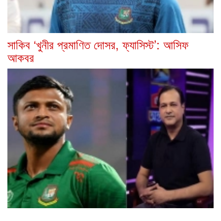
সাকিব ‘খুনীর প্রমাণিত দোসর, ফ্যাসিস্ট’: আসিফ
আকবর