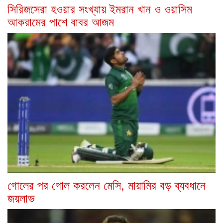
সিরিজসেরা হওয়ার সংখ্যায় ইমরান খান ও ওয়াসিম
আকরামের পাশে বাবর আজম
গোলের পর গোল করলেন মেসি, মায়ামির বড় ব্যবধানে
জয়লাভ