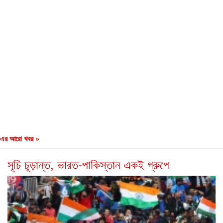
এর আরো খবর »
সূচি চূড়ান্ত, ভারত-পাকিস্তান একই গ্রুপে