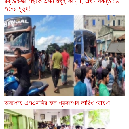
রক্তভেজা সড়কে এখন শুধুই কান্না, এখন পর্যন্ত ১৬
জনের মৃত্যু!
অবশেষে এসএসসির ফল প্রকাশের তারিখ ঘোষণা