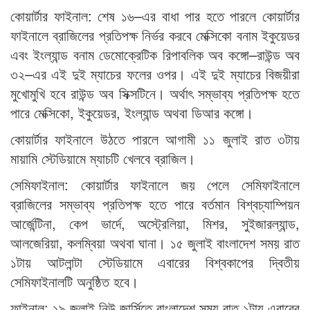
কোয়ার্টার ফাইনাল: শেষ ১৬–এর বাধা পার হতে পারলে কোয়ার্টার
ফাইনালে ব্রাজিলের প্রতিপক্ষ নির্ভর করবে মেক্সিকো বনাম ইকুয়েডর
এবং ইংল্যান্ড বনাম ডেমোক্রেটিক রিপাবলিক অব কঙ্গো–রাউন্ড অব
৩২–এর এই দুই ম্যাচের ফলের ওপর। এই দুই ম্যাচের বিজয়ীরা
মুখোমুখি হবে রাউন্ড অব সিক্সটিনে। অর্থাৎ সম্ভাব্য প্রতিপক্ষ হতে
পারে মেক্সিকো, ইকুয়েডর, ইংল্যান্ড অথবা ডিআর কঙ্গো।
কোয়ার্টার ফাইনালে উঠতে পারলে আগামী ১১ জুলাই রাত ৩টায়
মায়ামি স্টেডিয়ামে ম্যাচটি খেলবে ব্রাজিল।
সেমিফাইনাল: কোয়ার্টার ফাইনালে জয় পেলে সেমিফাইনালে
ব্রাজিলের সম্ভাব্য প্রতিপক্ষ হতে পারে বর্তমান বিশ্বচ্যাম্পিয়ন
আর্জেন্টিনা, কেপ ভার্দে, অস্ট্রেলিয়া, মিশর, সুইজারল্যান্ড,
আলজেরিয়া, কলম্বিয়া অথবা ঘানা। ১৫ জুলাই বাংলাদেশ সময় রাত
১টায় আটলান্টা স্টেডিয়ামে এবারের বিশ্বকাপের দ্বিতীয়
সেমিফাইনালটি অনুষ্ঠিত হবে।
ফাইনাল: ১৯ জুলাই নিউ জার্সিতে বাংলাদেশ সময় রাত ১টায় এবারের