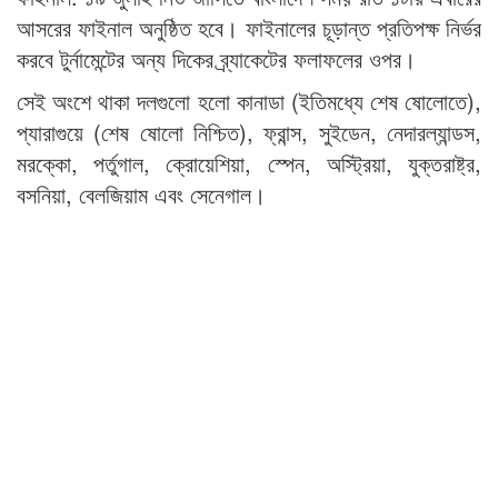
আসরের ফাইনাল অনুষ্ঠিত হবে। ফাইনালের চূড়ান্ত প্রতিপক্ষ নির্ভর
করবে টুর্নামেন্টের অন্য দিকের ব্র্যাকেটের ফলাফলের ওপর।
সেই অংশে থাকা দলগুলো হলো কানাডা (ইতিমধ্যে শেষ ষোলোতে),
প্যারাগুয়ে (শেষ ষোলো নিশ্চিত), ফ্রান্স, সুইডেন, নেদারল্যান্ডস,
মরক্কো, পর্তুগাল, ক্রোয়েশিয়া, স্পেন, অস্ট্রিয়া, যুক্তরাষ্ট্র,
বসনিয়া, বেলজিয়াম এবং সেনেগাল।