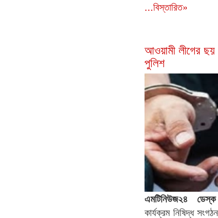
...বিস্তারিত»
আওয়ামী লীগের ছয় 
পুলিশ
এমটিনিউজ২৪ ডেস
কার্যক্রম নিষিদ্ধ সংগ