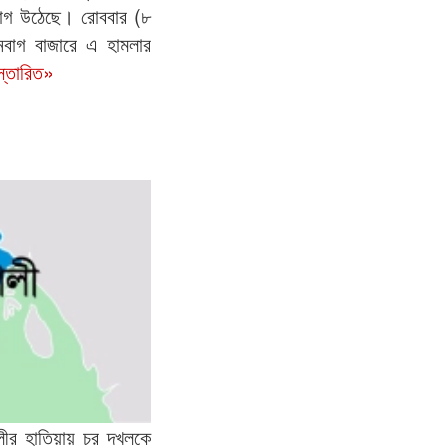
োগ উঠেছে। রোববার (৮
েনবাগ বাজারে এ হামলার
স্তারিত»
ীর হাতিয়ায় চর দখলকে