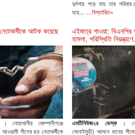
দুর্দশায় পড়ে যায় তার পরিবার
হয়ে...
...বিস্তারিত»
নেতাকর্মীকে আটক করেছে
এইমাত্র পাওয়া: বিএনপির প্
হামলা, পরিস্থিতি নিয়ন্ত্রণে
্ক :
নোয়াখালীর কোম্পানীগঞ্জে
এমটিনিউজ২৪ ডেস্ক :
ন
ঠন আওয়ামী লীগের ছয় নেতাকর্মীকে
সোনাইমুড়ী) আসনে ধানের শীষের