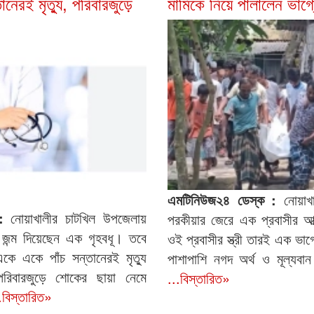
নেরই মৃত্যু, পরিবারজুড়ে
মামিকে নিয়ে পালালেন ভাগ্
এমটিনিউজ২৪ ডেস্ক :
নোয়াখা
 :
নোয়াখালীর চাটখিল উপজেলায়
পরকীয়ার জেরে এক প্রবাসীর আত
র জন্ম দিয়েছেন এক গৃহবধূ। তবে
ওই প্রবাসীর স্ত্রী তারই এক ভাগ্
কে একে পাঁচ সন্তানেরই মৃত্যু
পাশাপাশি নগদ অর্থ ও মূল্যবান
িবারজুড়ে শোকের ছায়া নেমে
...বিস্তারিত»
.বিস্তারিত»