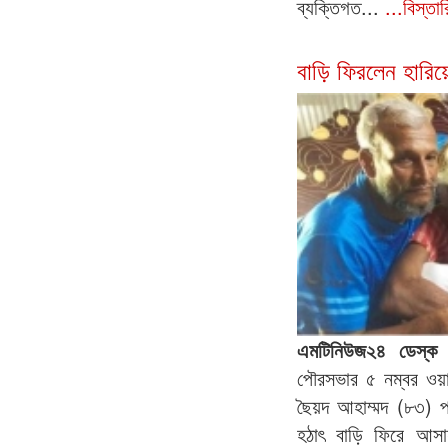
ব্যক্তিগত...
...বিস্তা
বাড়ি ফিরলেন হারি
এমটিনিউজ২৪ ডেস্
পৌরসভার ৫ নম্বর ওয়ার্ডে
ছৈয়দ আহাম্মদ (৮৩) প
হঠাৎ বাড়ি ফিরে আসায়