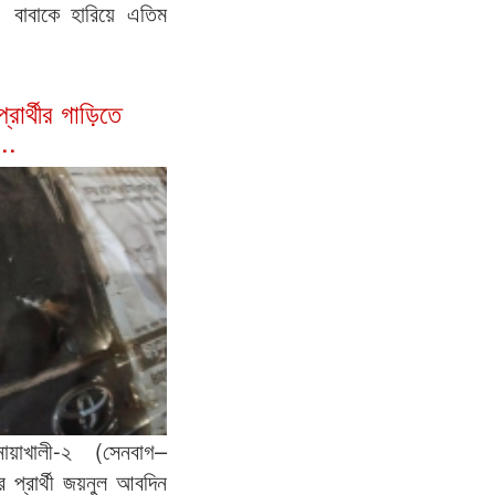
। বাবাকে হারিয়ে এতিম
রার্থীর গাড়িতে
...
োয়াখালী-২ (সেনবাগ–
 প্রার্থী জয়নুল আবদিন