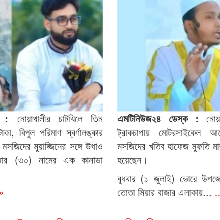
্ক :
নোয়াখালীর চাটখিলে তিন
এমটিনিউজ২৪ ডেস্ক :
নোয়
কা, বিপুল পরিমাণ স্বর্ণালঙ্কার
ট্রাকচাপায় মোটরসাইকেল 
মসজিদের মুয়াজ্জিনের সঙ্গে উধাও
মসজিদের খতিব হাফেজ মুফতি ম
তার (৩০) নামের এক কানাডা
হয়েছেন।
বুধবার (১ জুলাই) ভোরে উপজে
ত»
তোতা মিয়ার বাজার এলাকায়...
.