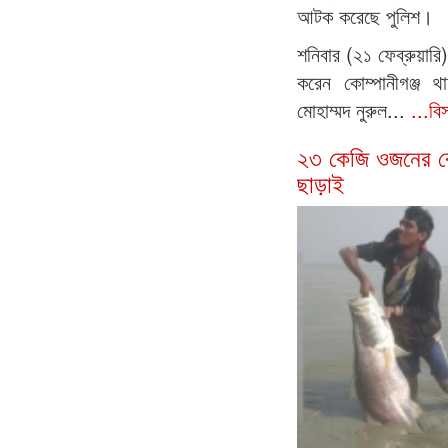
আটক করেছে পুলিশ।
শনিবার (২১ ফেব্রুয়ারি)
করেন কোম্পানীগঞ্জ থা
মোহাম্মদ নুরুল...
...বি
২৩ কেজি ওজনের ক
ছাড়াই