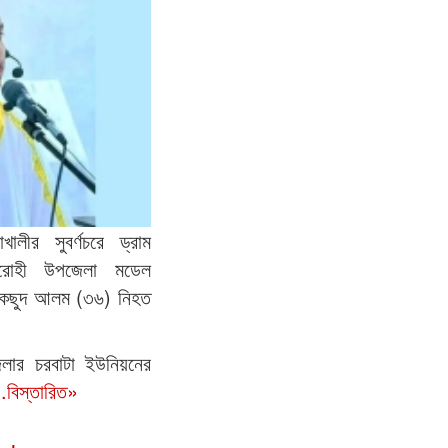
াখালীর সুবর্ণচরে ড্রাম
আরোহী উপজেলা মডেল
াকছুদ আলম (৩৬) নিহত
লার চরবাটা ইউনিয়নের
..বিস্তারিত»