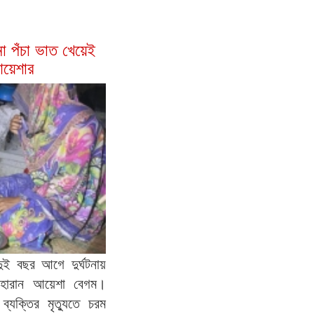
ো পঁচা ভাত খেয়েই
য়েশার
ুই বছর আগে দুর্ঘটনায়
 হারান আয়েশা বেগম।
ব্যক্তির মৃত্যুতে চরম