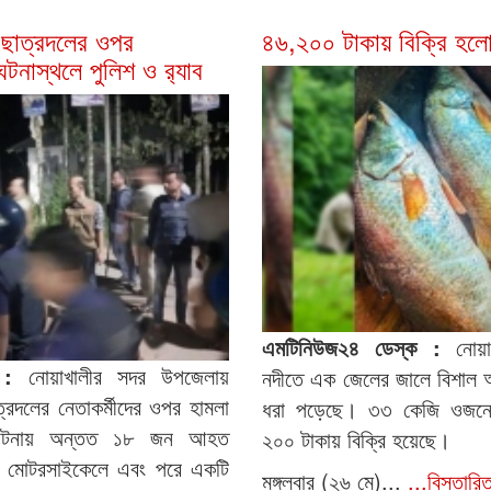
 ছাত্রদলের ওপর
৪৬,২০০ টাকায় বিক্রি হলো
টনাস্থলে পুলিশ ও র‌্যাব
এমটিনিউজ২৪ ডেস্ক :
নোয়াখ
ক :
নোয়াখালীর সদর উপজেলায়
নদীতে এক জেলের জালে বিশাল আ
্রদলের নেতাকর্মীদের ওপর হামলা
ধরা পড়েছে। ৩৩ কেজি ওজনের
ের ঘটনায় অন্তত ১৮ জন আহত
২০০ টাকায় বিক্রি হয়েছে।
 মোটরসাইকেলে এবং পরে একটি
মঙ্গলবার (২৬ মে)...
...বিস্তারি