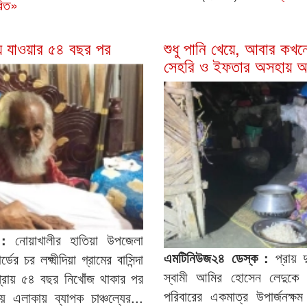
রিত»
য়ে যাওয়ার ৫৪ বছর পর
শুধু পানি খেয়ে, আবার কখন
সেহরি ও ইফতার অসহায় আ
ক :
নোয়াখালীর হাতিয়া উপজেলা
এমটিনিউজ২৪ ডেস্ক :
প্রায় দ
র চর লক্ষ্মীদিয়া গ্রামের বাসিন্দা
স্বামী আমির হোসেন লেদুকে
্রায় ৫৪ বছর নিখোঁজ থাকার পর
পরিবারের একমাত্র উপার্জনক্ষম 
 এলাকায় ব্যাপক চাঞ্চল্যের...