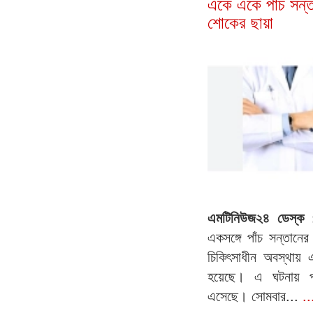
একে একে পাঁচ সন্তা
শোকের ছায়া
এমটিনিউজ২৪ ডেস্ক
একসঙ্গে পাঁচ সন্তানে
চিকিৎসাধীন অবস্থায় এ
হয়েছে। এ ঘটনায় পর
এসেছে। সোমবার...
..